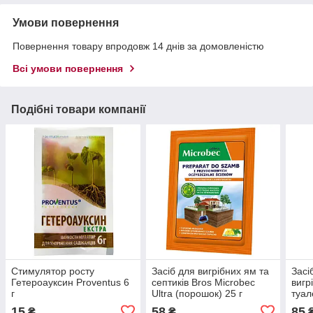
Умови повернення
Повернення товару впродовж 14 днів за домовленістю
Всі умови повернення
Подібні товари компанії
Стимулятор росту
Засіб для вигрібних ям та
Засі
Гетероауксин Proventus 6
септиків Bros Microbec
вигр
г
Ultra (порошок) 25 г
туал
tabs
15
58
85
₴
₴