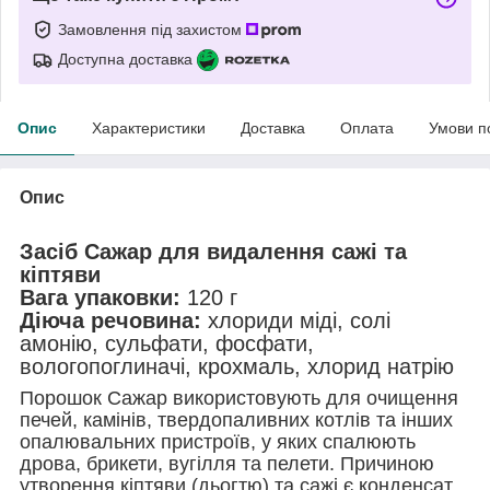
Замовлення під захистом
Доступна доставка
Опис
Характеристики
Доставка
Оплата
Умови п
Опис
Засіб Сажар для видалення сажі та
кіптяви
Вага упаковки:
120 г
Діюча речовина:
хлориди міді, солі
амонію, сульфати, фосфати,
вологопоглиначі, крохмаль, хлорид натрію
Порошок Сажар використовують для очищення
печей, камінів, твердопаливних котлів та інших
опалювальних пристроїв, у яких спалюють
дрова, брикети, вугілля та пелети. Причиною
утворення кіптяви (дьогтю) та сажі є конденсат