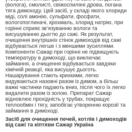
(волога), смолисті, свіжоспиляні дрова, погана
тяга димоходу. Цей засіб, у складі якого хлориди
міді, солі амонію, сульфати, фосфати,
вологопоглиначі, крохмаль, хлорид натрію, при
горінні сприяє зв’язуванню вологи та
висушуванню дьогтю до сажі. Як результат,
очищення внутрішніх стінок димоходів від сажі
відбувається легше і з меншими зусиллями.
Компоненти Сажар при горінні не підвищують
температуру в димоході, що виключає
займання, а очищення відбувається завдяки
хімічній реакції, яка висушує дьоготь.
Нашарування стають крихкими, легко
видуваються назовні разом із димом, а більш
важкі частинки падають вниз, після чого їх легко
видалити разом із золою. Препарат Сажар
відновлює прохідність у трубах, покращує
теплообмін і тягу, запобігає утворенню корозії та
займання в димоході.
Засіб для очищення печей, котлів і димоходів
від сажі та кіптяви Сажар Україна