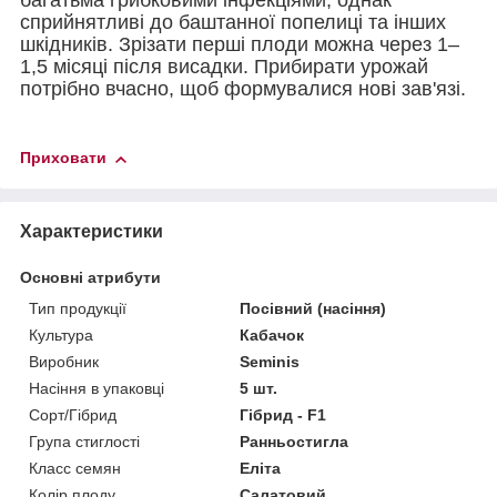
багатьма грибковими інфекціями, однак
сприйнятливі до баштанної попелиці та інших
шкідників. Зрізати перші плоди можна через 1–
1,5 місяці після висадки. Прибирати урожай
потрібно вчасно, щоб формувалися нові зав'язі.
Приховати
Характеристики
Основні атрибути
Тип продукції
Посівний (насіння)
Культура
Кабачок
Виробник
Seminis
Насіння в упаковці
5 шт.
Сорт/Гібрид
Гібрид - F1
Група стиглості
Ранньостигла
Класс семян
Еліта
Колір плоду
Салатовий