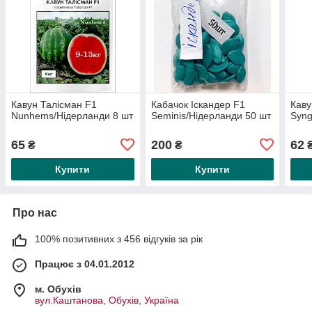
Кавун Талісман F1
Кабачок Іскандер F1
Каву
Nunhems/Нідерланди 8 шт
Seminis/Нідерланди 50 шт
Syng
65
200
62
₴
₴
Купити
Купити
Про нас
100% позитивних з 456 відгуків за рік
Працює з 04.01.2012
м. Обухів
вул.Каштанова, Обухів, Україна