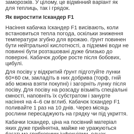
заморозків. У цілому, це відмінний варіант як
для теплиць, так і грядок.
Як виростити Іскандер
F1
Насіння кабачка Іскандер
F1
висівають, коли
встановиться тепла погода, оскільки зниження
температури згубно для врожаю. ґрунт повинен
бути нейтральної кислотності, а підземні води не
повинні бути розташовані дуже близько до
поверхні. Кабачок добре росте після бобових,
цибулі.
Для посіву у відкритий ґрунт підготуйте лунки
60×60 см, закладіть в них добрива (торф, гній
або можна взяти покупні) і загорніть лунку після
посіву. Для посіву на розсаду візьміть спеціальні
ємності, наповніть їх субстратом і занурте
насіння на 4–6 см вглиб. Кабачок Іскандер
F1
поливайте 1 раз на 10 днів. Через місяць
рослини пересаджують на грядку чи під укриття.
Кабачки Іскандер, ціна на посівний матеріал
яких дуже прийнятна, майже не уражуються