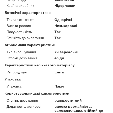
Країна виробник
Нідерланди
Ботанічні характеристики
Тривалість життя
Однорічні
Висота рослин
Низькорослі
Посухостійкість
Так
Стійкість до вилягання
Так
Агрономічні характеристики
Тип вирощування
Універсальні
Строки дозрівання
45 дн
Характеристики насіннєвого матеріалу
Репродукція
Еліта
Упаковка
Упаковка
Пакет
Користувальницькі характеристики
Ступінь дозрівання
ранньостиглий
Додаткові властивості
висока врожайність,
самозапильних, стійкий до