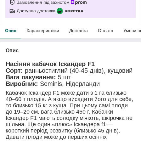
Замовлення під захистом
Доступна доставка
Опис
Характеристики
Доставка
Оплата
Умови п
Опис
Насіння кабачок Іскандер F1
Сорт:
ранньостиглий (40-45 днів), кущовий
Вага пакування:
5 шт
Виробник:
Seminis, Нідерланди
Кабачок Іскандер F1 може дати з 1 га близько
40–60 т плодів. А якщо висадити його для себе,
то близько 15 кг з куща. При цьому самі плоди
до 19–20 см, вага близько 450 г. Кабачки
Іскандер
F1
мають солодку м'якоть, шкірочка не ​​
щільна. Ще один «плюс» Іскандера f1 —
короткий період розвитку (близько 45 днів).
Давати плоди може до перших осінніх