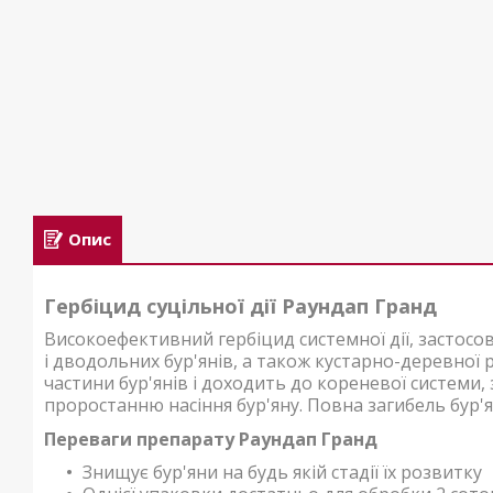
Опис
Гербіцид суцільної дії Раундап Гранд
Високоефективний гербіцид системної дії, застосо
і дводольних бур'янів, а також кустарно-деревної 
частини бур'янів і доходить до кореневої системи, 
проростанню насіння бур'яну. Повна загибель бур'ян
Переваги препарату Раундап Гранд
Знищує бур'яни на будь якій стадії їх розвитку