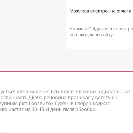
У компанії підключені електр
не покидаючи сайту.
вується для знищення всіх видів злакових, однодольних
рослинності. Діюча речовина проникає у вегетуючі
зупиняє ріст і розвиток бур'янів і перешкоджає
ів настає на 10-15-й день після обробки.