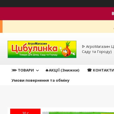
ᐉ АгроМагазин Ц
Саду та Городу)
⋙ ТОВАРИ
🔥АКЦІЇ (Знижки)
☎ КОНТАКТ
Умови повернення та обміну
30 г