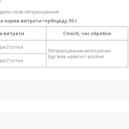
к
одини після обприскування
та норма витрати гербіциду 30 г
а витрати
Спосіб, час обробки
оди/2 сотки
Обприскування вегетуючих
бур'янів навесні і восени
оди/2 сотки