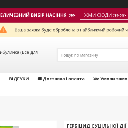
ВЕЛИЧЕЗНИЙ ВИБІР НАСІННЯ ⋙
ЖМИ СЮДИ ⋙⋙
Ваша заявка буде оброблена в найближчий робочий ч
ибулинка (Все для
И
ВІДГУКИ
🚚 Доставка і оплата
⋙ Умови замо
ГЕРБІЦИД СУЦІЛЬНОЇ ДІЇ