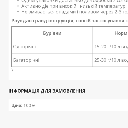
Однієї упаковки достатньо для обробки 2 сото
Активно діє при високій і низькій температурі
Не змивається опадами і поливом через 2-3 г
Раундап гранд інструкція, спосіб застосування 
Бур'яни
Норм
Однорічні
15-20 г/10 л в
Багаторічні
25-30 г/10 л в
\
ІНФОРМАЦІЯ ДЛЯ ЗАМОВЛЕННЯ
Ціна:
100 ₴