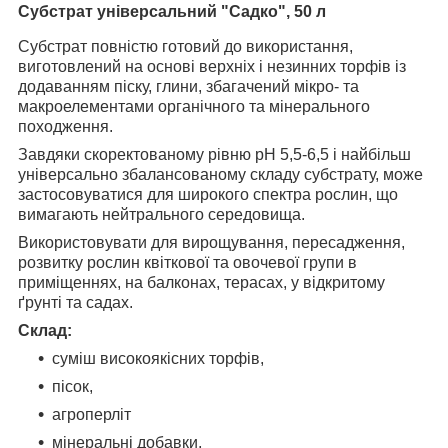
Субстрат універсальний "Садко", 50 л
Субстрат повністю готовий до використання,
виготовлений на основі верхніх і незинних торфів із
додаванням піску, глини, збагачений мікро- та
макроелементами органічного та мінерального
походження.
Завдяки скоректованому рівню pH 5,5-6,5 і найбільш
універсально збалансованому складу субстрату, може
застосовуватися для широкого спектра рослин, що
вимагають нейтрального середовища.
Використовувати для вирощування, пересадження,
розвитку рослин квіткової та овочевої групи в
приміщеннях, на балконах, терасах, у відкритому
ґрунті та садах.
Склад:
суміш високоякісних торфів,
пісок,
агроперліт
мінеральні добавки,