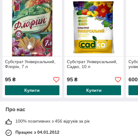
Субстрат Універсальний,
Субстрат Універсальний,
Субс
Флорін, 7 л
Садко, 10 л
унів
95
95
600
₴
₴
Купити
Купити
Про нас
100% позитивних з 456 відгуків за рік
Працює з 04.01.2012