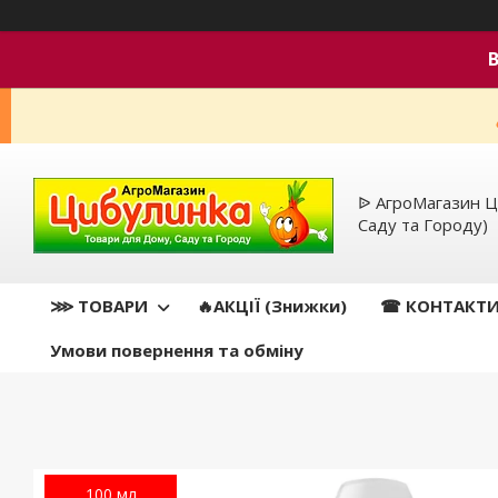
ᐉ АгроМагазин Ц
Саду та Городу)
⋙ ТОВАРИ
🔥АКЦІЇ (Знижки)
☎ КОНТАКТ
Умови повернення та обміну
100 мл