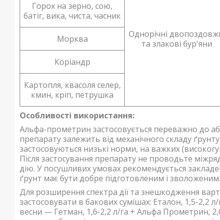
Горох на зерно, сою,
батіг, вика, чиста, часник
Однорічні двопоздовж
Морква
та злакові бур'яни
Коріандр
Картопля, квасоля селер,
кмин, кріп, петрушка
Особливості використання:
Альфа-прометрин застосовується переважно до або
препарату залежить від механічного складу ґрунту 
застосовуються низькі норми, на важких (високог
Після застосування препарату не проводьте міжряд
дію. У посушливих умовах рекомендується закладен
ґрунт має бути добре підготовленим і зволоженим
Для розширення спектра дії та знешкодження варт
застосовувати в бакових сумішах: Еталон, 1,5-2,2 л
весни — Гетман, 1,6-2,2 л/га + Альфа Прометрин, 2