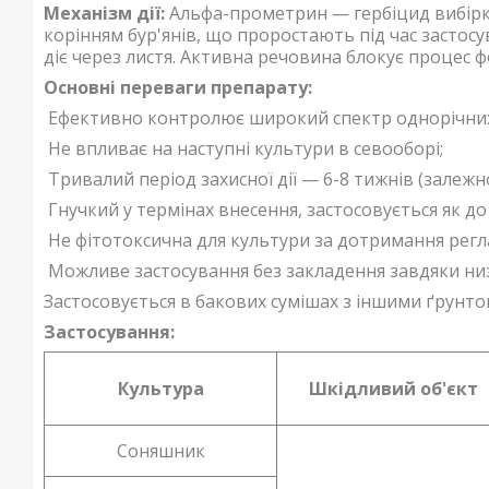
Механізм дії:
Альфа-прометрин — гербіцид вибірко
корінням бур'янів, що проростають під час застосу
діє через листя. Активна речовина блокує процес ф
Основні переваги препарату:
Ефективно контролює широкий спектр однорічних д
Не впливає на наступні культури в севооборі;
Тривалий період захисної дії — 6-8 тижнів (залежн
Гнучкий у термінах внесення, застосовується як до п
Не фітотоксична для культури за дотримання регл
Можливе застосування без закладення завдяки низ
Застосовується в бакових сумішах з іншими ґрунт
Застосування:
Культура
Шкідливий об'єкт
Соняшник