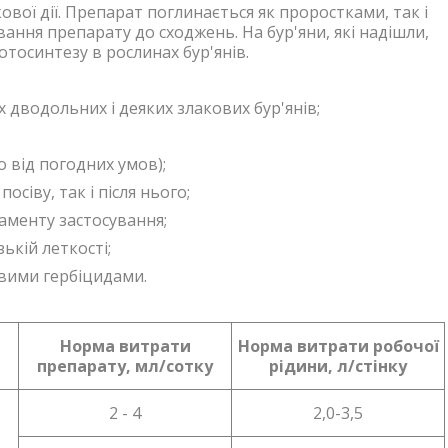
вої дії. Препарат поглинається як проростками, так і
вання препарату до сходжень. На бур'яни, які надішли,
отосинтезу в рослинах бур'янів.
водольних і деяких злакових бур'янів;
о від погодних умов);
осіву, так і після нього;
аменту застосування;
ькій леткості;
овими гербіцидами.
Норма витрати
Норма витрати робочої
препарату, мл/сотку
рідини, л/стінку
2 - 4
2,0-3,5