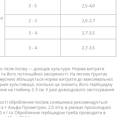
3 - 5
2,5-4,0
ні
2 - 3
2,0-2,7
3 - 4
2,7-3,5
3 - 4
2,7-3,5
 після посіву — доходів культури. Норма витрати
та його потенційної засореності. На легких ґрунтах
умусних) збільшується норма витрати до максимальної.
них культивації, оскільки це знизить його гербіцидну
ня на глибину 2-3 см. У разі довходового застосування
.
ості оброблення посівів соняшника рекомендується
/га + Альфа Прометрин, 2,0 л/га; в умовах прохолодної
,0 л / га. Оброблення гербіцидом треба проводити в