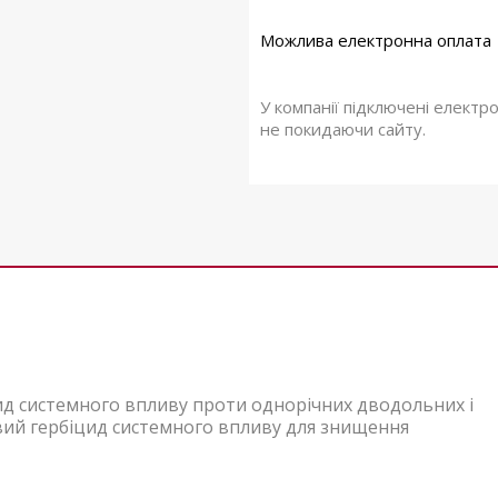
У компанії підключені електр
не покидаючи сайту.
д системного впливу проти однорічних дводольних і
овий гербіцид системного впливу для знищення