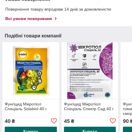
Повернення товару впродовж 14 днів за домовленістю
Всі умови повернення
Подібні товари компанії
Фунгіцид Мікротіол
Фунгіцид Мікротіол
Фунг
Спеціаль Solabiol 40 г
Спеціаль Спектр Сад 40 г
тома
смор
Adam
40
45
90
₴
₴
Купити
Купити