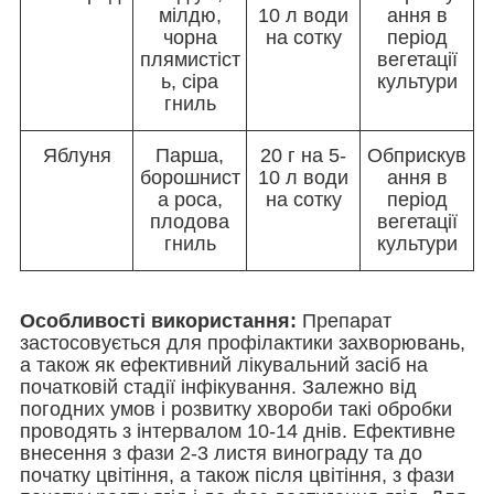
мілдю,
10 л води
ання в
чорна
на сотку
період
плямистіст
вегетації
ь, сіра
культури
гниль
Яблуня
Парша,
20 г на 5-
Обприскув
борошнист
10 л води
ання в
а роса,
на сотку
період
плодова
вегетації
гниль
культури
Особливості використання:
Препарат
застосовується для профілактики захворювань,
а також як ефективний лікувальний засіб на
початковій стадії інфікування. Залежно від
погодних умов і розвитку хвороби такі обробки
проводять з інтервалом 10-14 днів. Ефективне
внесення з фази 2-3 листя винограду та до
початку цвітіння, а також після цвітіння, з фази