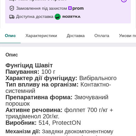
Замовлення під захистом
Доступна доставка
Опис
Характеристики
Доставка
Оплата
Умови п
Опис
Фунгіцид Шавіт
Пакування:
100 г
Характер дії фунгіциду:
Вибірального
Тип впливу на організм:
Контактно-
системний
Препаративна форма:
Змочуваний
порошок
Активне речовина:
фолпет 700 г/кг +
триадіменол 20г/кг.
Виробник:
514, ProtectON
Механізм дії:
Завдяки двокомпонентному