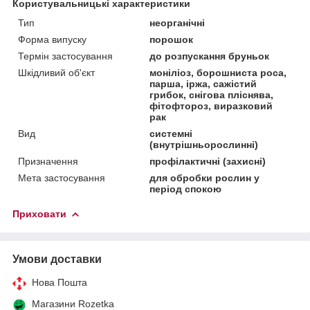
Користувальницькі характеристики
Тип
неорганічні
Форма випуску
порошок
Термін застосування
до розпускання бруньок
Шкідливий об'єкт
моніліоз, борошниста роса,
парша, іржа, сажістий
грибок, снігова пліснява,
фітофтороз, виразковий
рак
Вид
системні
(внутрішньорослинні)
Призначення
профілактичні (захисні)
Мета застосування
для обробки рослин у
період спокою
Приховати
Умови доставки
Нова Пошта
Магазини Rozetka