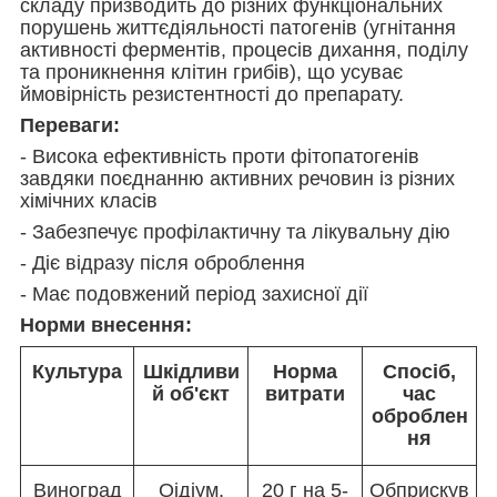
складу призводить до різних функціональних
порушень життєдіяльності патогенів (угнітання
активності ферментів, процесів дихання, поділу
та проникнення клітин грибів), що усуває
ймовірність резистентності до препарату.
Переваги:
- Висока ефективність проти фітопатогенів
завдяки поєднанню активних речовин із різних
хімічних класів
- Забезпечує профілактичну та лікувальну дію
- Діє відразу після оброблення
- Має подовжений період захисної дії
Норми внесення:
Культура
Шкідливи
Норма
Спосіб,
й об'єкт
витрати
час
оброблен
ня
Виноград
Оідіум,
20 г на 5-
Обприскув