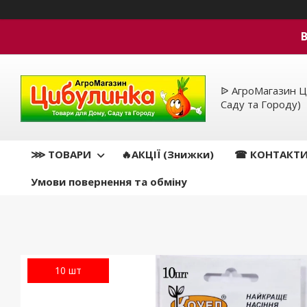
ᐉ АгроМагазин Ц
Саду та Городу)
⋙ ТОВАРИ
🔥АКЦІЇ (Знижки)
☎ КОНТАКТ
Умови повернення та обміну
10 шт