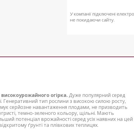
У компанії підключені електр
не покидаючи сайту.
 високоурожайного огірка.
Дуже популярний серед
ії. Генеративний тип рослини з високою силою росту,
римує серйозне навантаження плодами, не призводить
бугристі, темно-зеленого кольору, щільні. Мають
льший потенціал врожайності серед усіх наявних на цей
ідкритому ґрунті та плівкових теплицях.