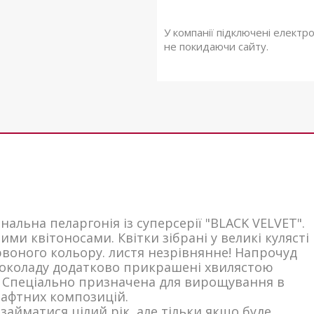
У компанії підключені електр
не покидаючи сайту.
нальна пеларгонія із суперсерії "BLACK VELVET".
ми квітоносами. Квітки зібрані у великі кулясті
рвоного кольору. листя незрівнянне! Напрочуд
шоколаду додатково прикрашені хвилястою
 Спеціально призначена для вирощування в
шафтних композицій.
займатися цілий рік, але тільки якщо буде