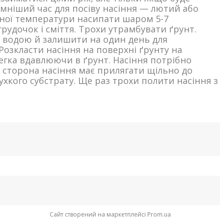
мніший час для посіву насіння — лютий або
ної температури насипати шаром 5-7
грудочок і сміття. Трохи утрамбувати ґрунт.
 водою й залишити на один день для
 Розкласти насіння на поверхні ґрунту на
злегка вдавлюючи в ґрунт. Насіння потрібно
 сторона насіння має прилягати щільно до
хкого субстрату. Ще раз трохи полити насіння з
Сайт створений на маркетплейсі
Prom.ua