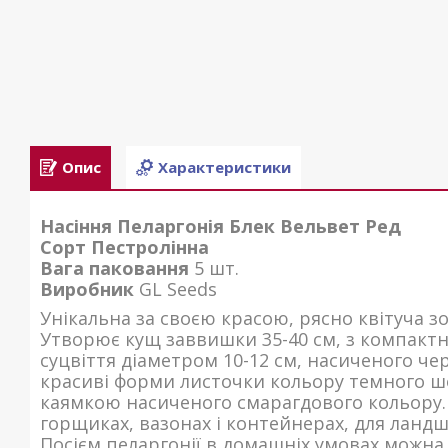
Опис
Характеристики
Насіння Пеларгонія Блек Вельвет Ред
Сорт Пестролінна
Вага паковання
5 шт.
Виробник
GL Seeds
Унікальна за своєю красою, рясно квітуча зо
Утворює кущ заввишки 35-40 см, з компактни
суцвіття діаметром 10-12 см, насиченого че
красиві форми листочки кольору темного 
каямкою насиченого смарагдового кольору.
горщиках, вазонах і контейнерах, для ланд
Посієм пеларгонії в домашніх умовах можна 