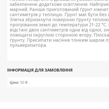
забезпечене додаткове освітлення. Найприє
марний. Раніше приготований ґрунт кімнат
сантиметрів у теплицю. Ґрунт має бути без 
Злегка збризкнути поверхню ґрунту теплою
прогрівання землі до температури 21-22 °C.
відстані двох сантиметрів одна від одної, 
поміщати округлою стороною вгору. Плоска
ґрунту. Присипати насіння тонким шаром пу
пульверизатора.
ІНФОРМАЦІЯ ДЛЯ ЗАМОВЛЕННЯ
Ціна:
50 ₴