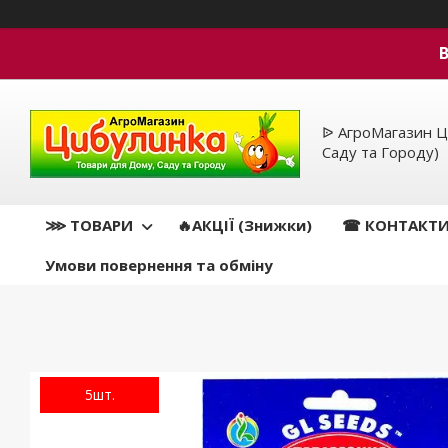
ᐉ АгроМагазин Ц
Саду та Городу)
⋙ ТОВАРИ
🔥АКЦІЇ (Знижки)
☎ КОНТАКТ
Умови повернення та обміну
5шт.