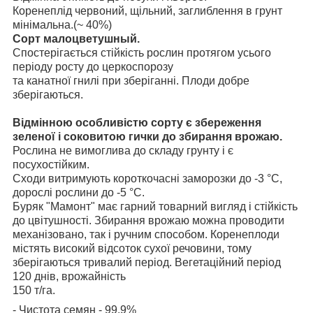
Коренеплід червоний, щільний, заглиблення в грунт
мінімальна.(~ 40%)
Сорт малоцветушный.
Спостерігається стійкість рослин протягом усього
періоду росту до церкоспорозу
та канатної гнилі при зберіганні. Плоди добре
зберігаються.
Відмінною особливістю сорту є збереження
зеленої і соковитою гички до
збирання врожаю.
Рослина не вимоглива до складу грунту і є
посухостійким.
Сходи витримують короткочасні заморозки до -3 °С,
дорослі рослини до -5 °С.
Буряк "Мамонт" має гарний товарний вигляд і стійкість
до цвітушності. Збирання врожаю можна проводити
механізовано, так і ручним способом. Коренеплоди
містять високий відсоток сухої речовини, тому
зберігаються тривалий період. Вегетаційний період
120 днів, врожайність
150 т/га.
- Чистота семян - 99,9%