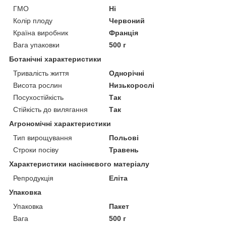
ГМО
Ні
Колір плоду
Червоний
Країна виробник
Франція
Вага упаковки
500 г
Ботанічні характеристики
Тривалість життя
Однорічні
Висота рослин
Низькорослі
Посухостійкість
Так
Стійкість до вилягання
Так
Агрономічні характеристики
Тип вирощування
Польові
Строки посіву
Травень
Характеристики насіннєвого матеріалу
Репродукція
Еліта
Упаковка
Упаковка
Пакет
Вага
500 г