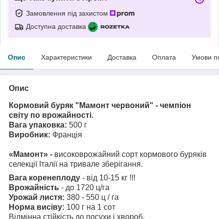
Замовлення під захистом
Доступна доставка
Опис
Характеристики
Доставка
Оплата
Умови п
Опис
Кормовий буряк "Мамонт червоний" - чемпіон
світу по врожайності.
Вага упаковка:
500 г
Виробник:
Франція
«Мамонт» -
високоврожайний сорт кормового буряків
селекції Італії на тривале зберігання.
Вага коренеплоду
- від 10-15 кг !!!
Врожайність
- до 1720 ц/га
Урожай листя:
380 - 550 ц / га
Норма висіву:
100 г на 1 сот
Відмінна стійкість до посухи і хвороб.