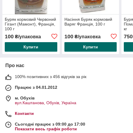
Буряк кормовий Червоний
Насіння Буряк кормовий
Буря
Гігант (Мамонт), Франція,
Варяг Франція, 100 г
Пома
100 г
кг
100
100
750
₴/упаковка
₴/упаковка
Купити
Купити
Про нас
100% позитивних з 456 відгуків за рік
Працює з 04.01.2012
м. Обухів
вул.Каштанова, Обухів, Україна
Контакти
Сьогодні працює з 09:00 до 17:00
Показати весь графік роботи