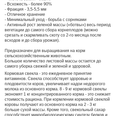
- Всхожесть - более 90%
- Фракция - 3,5-5,5 мм
- Отличное хранение
- Минимальный уход - борьба с сорняками
- Активный рост зеленой массы («ботвы») весь период
вегетации до самого сбора корнеплодов (можно
срезать и скармливать скоту со 2-го месяца после
всходов и до сбора урожая).
Предназначен для выращивания на корм
сельскохозяйственным животным.
Большое количество листовой массы остается до
самого уборка свежей и зеленой и здоровой.
Кормовая свекла - это ежедневное принятие
витаминов. Свекла способствует здоровью и
плодовитости коров, увеличивает надои недорогого
молока из основного корма. 8 - 9 кг кормовой свеклы
экономят 1 кг концентрированного корма - это снижает
стоимость рациона. При кормлении кормовой свеклой
коровы получают из основного корма на 2 - 3 кг
больше сухой массы. Кроме того, свекольный сахар
способствует микробиологическому синтезу белков и