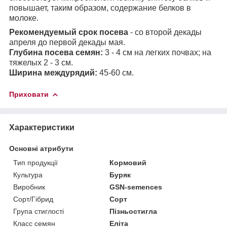
повышает, таким образом, содержание белков в
молоке.
Рекомендуемый срок посева
- со второй декады
апреля до первой декады мая.
Глубина посева семян:
3 - 4 см на легких почвах; на
тяжелых 2 - 3 см.
Ширина междурядий:
45-60 см.
Приховати
Характеристики
Основні атрибути
Тип продукції
Кормовий
Культура
Буряк
Виробник
GSN-semences
Сорт/Гібрид
Сорт
Група стиглості
Пізньостигла
Класс семян
Еліта