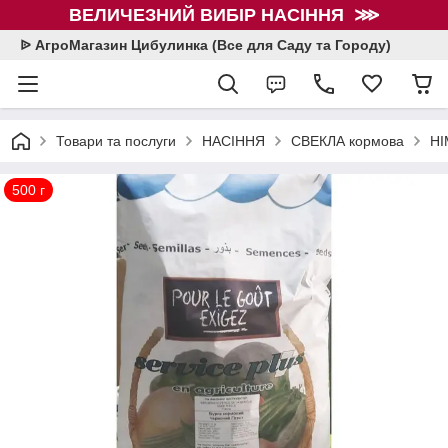
ВЕЛИЧЕЗНИЙ ВИБІР НАСІННЯ ⋙
ᐉ АгроМагазин Цибулинка (Все для Саду та Городу)
Товари та послуги
НАСІННЯ
СВЕКЛА кормова
Н
500 г