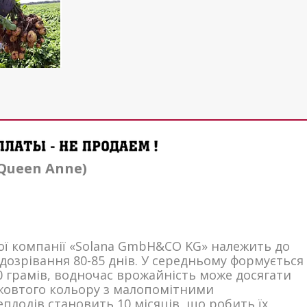
Queen Anne)
кої компанії «Solana GmbH&CO KG» належить до
дозрівання 80-85 днів. У середньому формується
0 грамів, водночас врожайність може досягати
 жовтого кольору з малопомітними
плодів становить 10 місяців, що робить їх