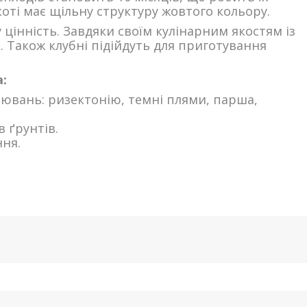
ті має щільну структуру жовтого кольору.
цінність. Завдяки своїм кулінарним якостям із
. Також клубні підійдуть для приготування
:
орювань: ризектонію, темні плями, парша,
в ґрунтів.
ння.