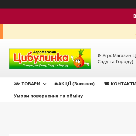
ᐉ АгроМагазин Ц
Саду та Городу)
⋙ ТОВАРИ
🔥АКЦІЇ (Знижки)
☎ КОНТАКТ
Умови повернення та обміну