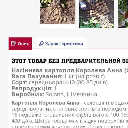
Опис
Характеристики
Насіннєва картопля Королева Анна (
Вага Пакування:
1 кг (на розвіс)
Сорт:
середньоранній (80-85 днів)
Репродукція:
1
Виробник:
Solana, Німеччина
Картопля Королева Анна
- селекції німець
середньораних столових сортів із періодом 
16 подовжено-овальних клубів вагою 100-15
400 ц/га. Шкіра плода має гладку поверхню
поверхневими «оченятами». Легкість корене