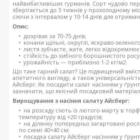
найвибагливіших гурманів. Сорт чудово пер
зберігається до 3 тижнів у прохолодному мі
сіючи з інтервалом у 10-14 днів для отриман
Опис:
дозріває за 70-75 днів;
кочани щільні, округлі, яскраво-зеленог
листя зубчасте, жате, легко відокремлює
стійкість до хибного борошнистого росу
урожайність — приблизно 1-2 кг/м2.
Що таке гарний салат? Це підвищений вміст
апетитного вигляду, а також універсальніст
Айсберг. Як посадити салат насінням у ґрун
зазначити, що якісний посадковий матеріал
Вирощування з насіння салату Айсберг:
на розсаду сіють із лютого-марту в торф
температуру від +20 градусів;
на ділянку попередньо загартовані рос
по схемі 40×40 см;
посадка салату Айсберг насінням у ґрунт 