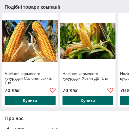
Подібні товари компанії
Насіння кормового
Насіння кормового
Насі
кукурудзи Солонянський,
кукурудзи Хотин ДБ, 1 кг
куку
1 кг
70
70
70
₴/кг
₴/кг
₴
Купити
Купити
Про нас