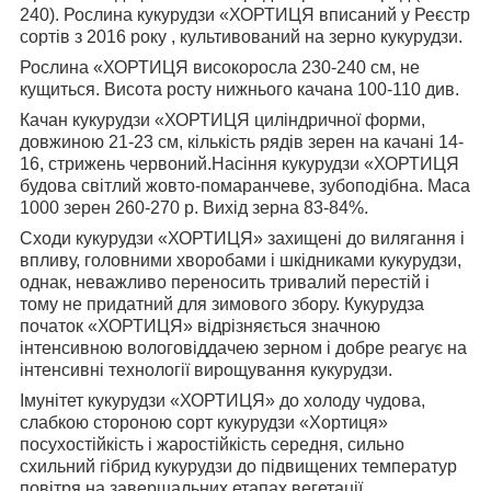
240). Рослина кукурудзи «ХОРТИЦЯ вписаний у Реєстр
сортів з 2016 року , культивований на зерно кукурудзи.
Рослина «ХОРТИЦЯ високоросла 230-240 см, не
кущиться. Висота росту нижнього качана 100-110 див.
Качан кукурудзи «ХОРТИЦЯ циліндричної форми,
довжиною 21-23 см, кількість рядів зерен на качані 14-
16, стрижень червоний.Насіння кукурудзи «ХОРТИЦЯ
будова світлий жовто-помаранчеве, зубоподібна. Маса
1000 зерен 260-270 р. Вихід зерна 83-84%.
Сходи кукурудзи «ХОРТИЦЯ» захищені до вилягання і
впливу, головними хворобами і шкідниками кукурудзи,
однак, неважливо переносить тривалий перестій і
тому не придатний для зимового збору. Кукурудза
початок «ХОРТИЦЯ» відрізняється значною
інтенсивною вологовіддачею зерном і добре реагує на
інтенсивні технології вирощування кукурудзи.
Імунітет кукурудзи «ХОРТИЦЯ» до холоду чудова,
слабкою стороною сорт кукурудзи «Хортиця»
посухостійкість і жаростійкість середня, сильно
схильний гібрид кукурудзи до підвищених температур
повітря на завершальних етапах вегетації.