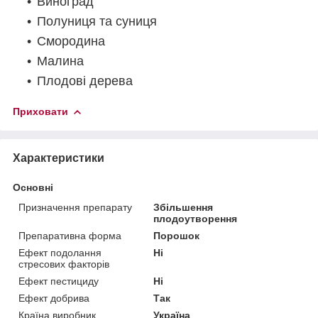
Виноград
Полуниця та суниця
Смородина
Малина
Плодові дерева
Приховати
Характеристики
Основні
Призначення препарату
Збільшення
плодоутворення
Препаративна форма
Порошок
Ефект подолання
Ні
стресових факторів
Ефект пестициду
Ні
Ефект добрива
Так
Країна виробник
Україна