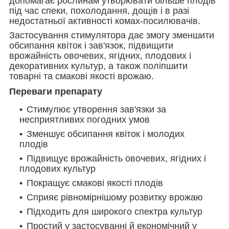
допомагає рослинам утворювати більше плодів
під час спеки, похолодання, дощів і в разі
недостатньої активності комах-посилювачів.
Застосування стимулятора дає змогу зменшити
обсипання квіток і зав'язок, підвищити
врожайність овочевих, ягідних, плодових і
декоративних культур, а також поліпшити
товарні та смакові якості врожаю.
Переваги препарату
Стимулює утворення зав'язки за
несприятливих погодних умов
Зменшує обсипання квіток і молодих
плодів
Підвищує врожайність овочевих, ягідних і
плодових культур
Покращує смакові якості плодів
Сприяє рівномірнішому розвитку врожаю
Підходить для широкого спектра культур
Простий у застосуванні й економічний у