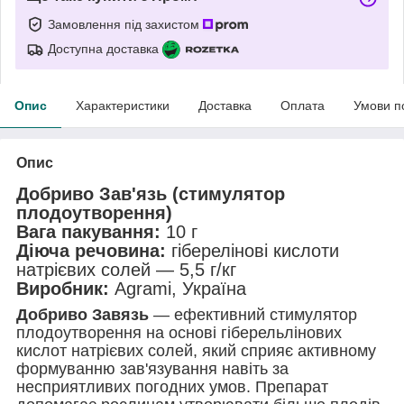
Замовлення під захистом
Доступна доставка
Опис
Характеристики
Доставка
Оплата
Умови п
Опис
Добриво Зав'язь (стимулятор
плодоутворення)
Вага пакування:
10 г
Діюча речовина:
гіберелінові кислоти
натрієвих солей — 5,5 г/кг
Виробник:
Agrami, Україна
Добриво Завязь
— ефективний стимулятор
плодоутворення на основі гіберельлінових
кислот натрієвих солей, який сприяє активному
формуванню зав'язування навіть за
несприятливих погодних умов. Препарат