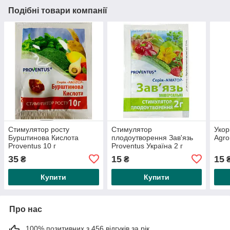
Подібні товари компанії
Стимулятор росту
Стимулятор
Укор
Бурштинова Кислота
плодоутворення Зав'язь
Agro
Proventus 10 г
Proventus Україна 2 г
35
15
15
₴
₴
Купити
Купити
Про нас
100% позитивних з 456 відгуків за рік