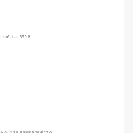
 сайті — 550 ₴
4 днів
за домовленістю