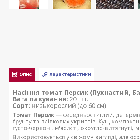
Опис
Характеристики
Насіння томат Персик (Пухнастий, Б
Вага пакування:
20 шт.
Сорт:
низькорослий (до 60 см)
Томат Персик
— середньостиглий, детермін
ґрунту та плівкових укриттів. Кущ компактн
густо-червоні, м'ясисті, округло-витягнуті, 
Використовується у свіжому вигляді, але ос