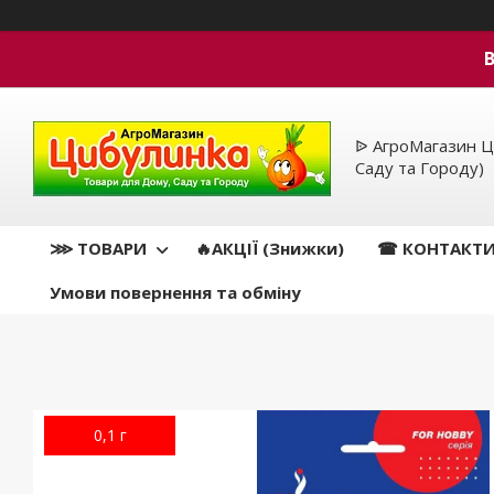
ᐉ АгроМагазин Ц
Саду та Городу)
⋙ ТОВАРИ
🔥АКЦІЇ (Знижки)
☎ КОНТАКТ
Умови повернення та обміну
0,1 г