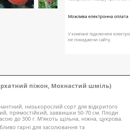
У компанії підключені електр
не покидаючи сайту.
архатний піжон, Мохнастий шміль)
антний, низькорослий сорт для відкритого
ий, прямостійкий, заввишки 50-70 см. Плоди
масою до 300 г. М'якоть щільна, ніжна, цукрова.
обливо гарні для засолювання та