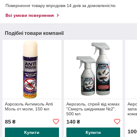
Повернення товару впродовж 14 днів за домовленістю
Всі умови повернення
Подібні товари компанії
Аэрозоль Антимоль Anti
Аерозоль, спрей від комах
Аеро
Моль от моли, 150 мл
"Смерть шкідникам №2",
запа
500 мл
кома
85
140
₴
₴
100
Купити
Купити