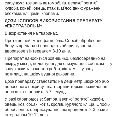
сифункулятозівань автомобілів, великої рогатої
худоби, коней, овець, птахів, м'ясоїдних; ураженні
блохами, кліщами, клопами.
ДОЗИ І СПОСОБ ВИКОРИСТАННЯ ПРЕПАРАТУ
«ЕКСТРАЗОЛЬ М»
Використання на тваринах.
Проти вошей, малофагів, бліх. Спосіб оброблення:
беруть препарат і проводять обприскування
дворазове з інтервалом 8-10 днів.
Препарат наноситься зовнішньо, безпосередньо на
шкіру, у місця, недоступні для слизування: собакам — у
зону холки та вздовж хребта, кішкам — у зону
потилиці, на шкіру вушної раковини.
Доза препарату становить: на дециметр шкірного або
волосяного покриву тіла тварини термін розпилення
аерозолю становить 5-7 секунд.
У разі сарапоїдозів: Samba, великої рогатої худоби,
овець, коз, собак, котів, кролів, курячого кліща. Спосіб
оброблення: обприскування, які проводять 2-3 рази з
інтервалом 10-12 днів.