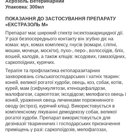
Аєрозоль Ветеринарний
Упаковка: 300мл
ПОКАЗАННЯ ДО ЗАСТОСУВАННЯ ПРЕПАРАТУ
«ЕКСТРАЗОЛЬ М»
Препарат має широкий спектр інсектоакарицидної дії.
У разі безпосереднього контакту він згубно діє на
комах: мух, комах комплексу, гнусів (комари, сліпні,
мошки, мочеци, москіти), пухо-, перо-, волосоїдів, бліх,
вошей, калодів, а також кліщів: іксодових, гамазоїдних,
саркопоїдних, курячих.
Терапія та профілактика ектопаразитарних
захворювань сільськогосподарських і хатніх тварин:
коней, великої рогатої худоби, овець, коз, собак, котів,
курей, мам (сифункулятози, ктеноцефалідози,
малофагози, саркоптози; іксодідози; мелофагоз овець і
коней, ураження овець личинками порожнинного
оводу (естроз), курячий кліщ). Використовується в
комплексному лікуванні демодекозу собак, великої
рогатої худоби. Препарат використовується для
дезінвазії тваринничих і господарських призначення
приміщень у разі: саркопоїдозів, мелофагозах,