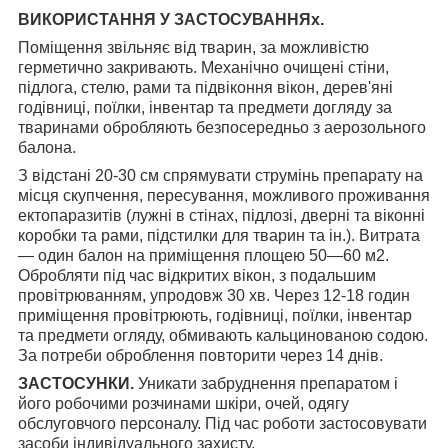
ВИКОРИСТАННЯ У ЗАСТОСУВАННЯх.
Поміщення звільняє від тварин, за можливістю
герметично закривають. Механічно очищені стіни,
підлога, стелю, рами та підвіконня вікон, дерев'яні
годівниці, поїлки, інвентар та предмети догляду за
тваринами обробляють безпосередньо з аерозольного
балона.
З відстані 20-30 см спрямувати струмінь препарату на
місця скупчення, пересування, можливого проживання
ектопаразитів (лужні в стінах, підлозі, дверні та віконні
коробки та рами, підстилки для тварин та ін.). Витрата
— один балон на приміщення площею 50—60 м2.
Обробляти під час відкритих вікон, з подальшим
провітрюванням, упродовж 30 хв. Через 12-18 годин
приміщення провітрюють, годівниці, поїлки, інвентар
та предмети огляду, обмивають кальцинованою содою.
За потреби оброблення повторити через 14 днів.
ЗАСТОСУНКИ.
Уникати забруднення препаратом і
його робочими розчинами шкіри, очей, одягу
обслуговчого персоналу. Під час роботи застосовувати
засоби індивідуального захисту.