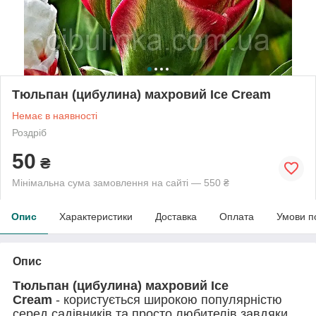
Тюльпан (цибулина) махровий Ice Cream
Немає в наявності
Роздріб
50
₴
Мінімальна сума замовлення на сайті — 550 ₴
Опис
Характеристики
Доставка
Оплата
Умови п
Опис
Тюльпан (цибулина) махровий Ice
Cream
-
користується широкою популярністю
серед садівників та просто любителів завдяки