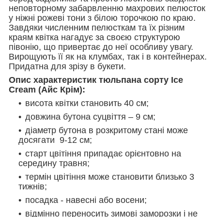
неповторному забарвленню махрових пелюсток
у ніжні рожеві тони з білою торочкою по краю.
Завдяки численним пелюсткам та їх різним
краям квітка нагадує за своєю структурою
півонію, що привертає до неї особливу увагу.
Вирощують її як на клумбах, так і в контейнерах.
Придатна для зрізу в букети.
Опис характеристик тюльпана сорту Ice
Cream (Айс Крім):
висота квітки становить 40 см;
довжина бутона суцвіття – 9 см;
діаметр бутона в розкритому стані може
досягати 9-12 см;
старт цвітіння припадає орієнтовно на
середину травня;
термін цвітіння може становити близько 3
тижнів;
посадка - навесні або восени;
відмінно переносить зимові заморозки і не