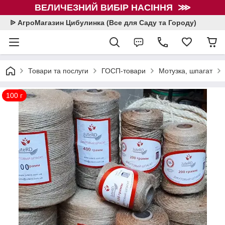
ВЕЛИЧЕЗНИЙ ВИБІР НАСІННЯ ⋙
ᐉ АгроМагазин Цибулинка (Все для Саду та Городу)
Товари та послуги
ГОСП-товари
Мотузка, шпагат
100 г