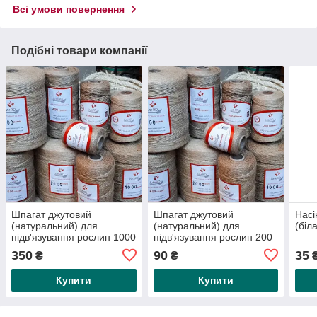
Всі умови повернення
Подібні товари компанії
Шпагат джутовий
Шпагат джутовий
Насі
(натуральний) для
(натуральний) для
(біл
підв'язування рослин 1000
підв'язування рослин 200
м
м
350
90
35
₴
₴
₴
Купити
Купити