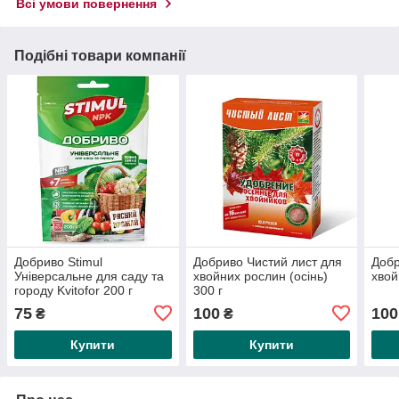
Всі умови повернення
Подібні товари компанії
Добриво Stimul
Добриво Чистий лист для
Добр
Універсальне для саду та
хвойних рослин (осінь)
хвой
городу Kvitofor 200 г
300 г
75
100
100
₴
₴
Купити
Купити