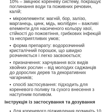
10% – зміцнює кореневу систему, покращує
поглинання води та поживних речовин,
калій;
мікроелементи: магній, бор, залізо,
марганець, цинк, мідь, молібден – важливі
елементи для насиченого кольору хвої,
стійкості до пожовтіння, грибкових інфекцій
та несприятливих умов;
форма препарату: водорозчинний
кристалічний порошок, що швидко
розчиняється і легко засвоюється;
призначення: харчування всіх видів
хвойних рослин – від молодих саджанців
до дорослих дерев та декоративних
чагарників;
спосіб застосування: підходить для
кореневого поливу та сухого внесення з
наступним поливом.
Інструкція із застосування та дозування
Для кореневого підживлення розчиніть 10