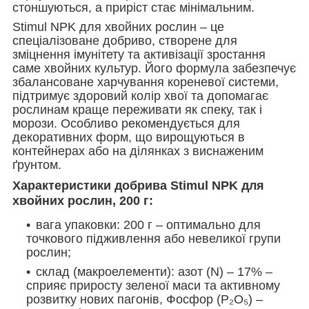
стоншуються, а приріст стає мінімальним.
Stimul NPK для хвойних рослин – це
спеціалізоване добриво, створене для
зміцнення імунітету та активізації зростання
саме хвойних культур. Його формула забезпечує
збалансоване харчування кореневої системи,
підтримує здоровий колір хвої та допомагає
рослинам краще переживати як спеку, так і
морози. Особливо рекомендується для
декоративних форм, що вирощуються в
контейнерах або на ділянках з виснаженим
ґрунтом.
Характеристики добрива Stimul NPK для
хвойних рослин, 200 г:
вага упаковки: 200 г – оптимально для
точкового підживлення або невеликої групи
рослин;
склад (макроелементи): азот (N) – 17% –
сприяє приросту зеленої маси та активному
розвитку нових пагонів, Фосфор (P₂O₅) –