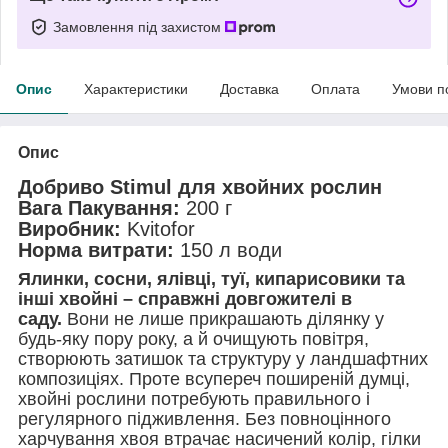
Замовлення під захистом
Опис
Характеристики
Доставка
Оплата
Умови п
Опис
Добриво Stimul для хвойних рослин
Вага Пакування:
200 г
Виробник:
Kvitofor
Норма витрати:
150 л води
Ялинки, сосни, ялівці, туї, кипарисовики та
інші хвойні – справжні довгожителі в
саду.
Вони не лише прикрашають ділянку у
будь-яку пору року, а й очищують повітря,
створюють затишок та структуру у ландшафтних
композиціях. Проте всупереч поширеній думці,
хвойні рослини потребують правильного і
регулярного підживлення. Без повноцінного
харчування хвоя втрачає насичений колір, гілки