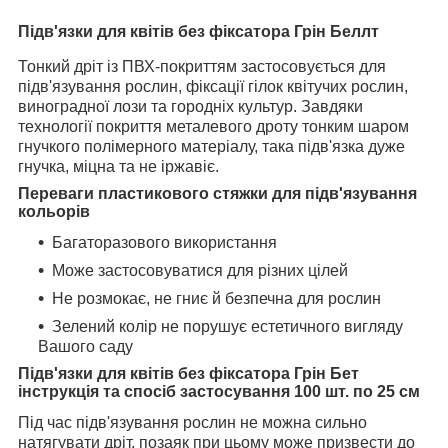
Підв'язки для квітів без фіксатора Грін Беллт
Тонкий дріт із ПВХ-покриттям застосовується для
підв'язування рослин, фіксації гілок квітучих рослин,
виноградної лози та городніх культур. Завдяки
технології покриття металевого дроту тонким шаром
гнучкого полімерного матеріалу, така підв'язка дуже
гнучка, міцна та не іржавіє.
Переваги пластикового стяжки для підв'язування
кольорів
Багаторазового використання
Може застосовуватися для різних цілей
Не розмокає, не гниє й безпечна для рослин
Зелений колір не порушує естетичного вигляду
Вашого саду
Підв'язки для квітів без фіксатора Грін Бет
інструкція та спосіб застосування 100 шт. по 25 см
Під час підв'язування рослин не можна сильно
натягувати дріт, позаяк при цьому може призвести до