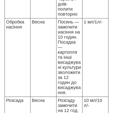
днів
полити
повторно
Обробка
Весна
Посинь —
1 мл/1л/-
насіння
замочити
насіння на
10 годин.
Посадка
—
картопля
та інші
висаджува
ні культури
зволожити
за 12
годин до
висаджува
ння.
Розсада
Весна
Розсаду
10 мл/10
замочити
л/-
на 12 год.