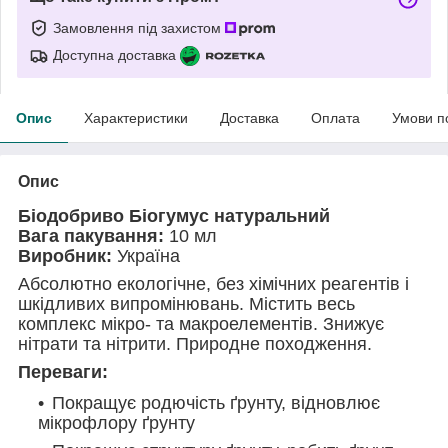
Замовлення під захистом
Доступна доставка
Опис
Характеристики
Доставка
Оплата
Умови п
Опис
Біодобриво Біогумус натуральний
Вага пакування:
10 мл
Виробник:
Україна
Абсолютно екологічне, без хімічних реагентів і
шкідливих випромінювань. Містить весь
комплекс мікро- та макроелементів. Знижує
нітрати та нітрити. Природне походження.
Переваги:
Покращує родючість ґрунту, відновлює
мікрофлору ґрунту