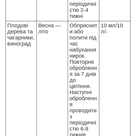
періодичні
стю 2-4
тижні
Плодові
Весна —
Обприснит
10 мл/10
дерева та
літо
и або
л/-
чагарники,
полити під
виноград
час
набухання
нирок.
Повторне
обробленн
я за 7 днів
до
цвітіння.
Наступні
обробленн
я
проводити
з
періодичні
стю 6-8
тижнів.