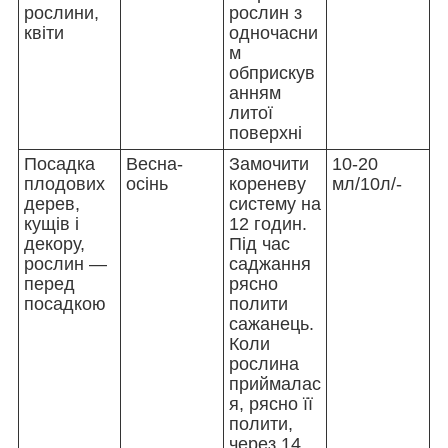
рослини,
рослин з
квіти
одночасни
м
обприскув
анням
литої
поверхні
Посадка
Весна-
Замочити
10-20
плодових
осінь
кореневу
мл/10л/-
дерев,
систему на
кущів і
12 годин.
декору,
Під час
рослин —
саджання
перед
рясно
посадкою
полити
сажанець.
Коли
рослина
приймалас
я, рясно її
полити,
через 14