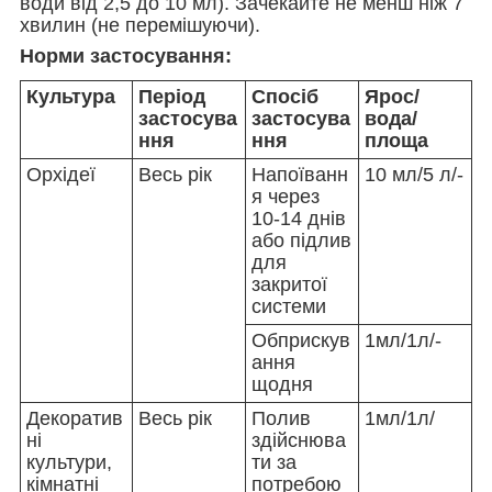
води від 2,5 до 10 мл). Зачекайте не менш ніж 7
хвилин (не перемішуючи).
Норми застосування:
Культура
Період
Спосіб
Ярос/
застосува
застосува
вода/
ння
ння
площа
Орхідеї
Весь рік
Напоїванн
10 мл/5 л/-
я через
10-14 днів
або підлив
для
закритої
системи
Обприскув
1мл/1л/-
ання
щодня
Декоратив
Весь рік
Полив
1мл/1л/
ні
здійснюва
культури,
ти за
кімнатні
потребою