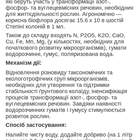
які беруть участь у трансформації азот-,
фосфор- та вуглецевмісних речовин, необхідних
для життєдіяльності рослин. Агрономічно —
корисна біофлора досягає 15.6 х 10 в шостій
Степіні колоній в 1 мл.
Також до складу входять N, P2O5, K2O, CaO,
Cu, Fe, Mn, Mg, (у кількостях, необхідних для
початкового розвитку мікроорганізмів), гумати
водорозчинні, гумус, поляризована вода.
Механізм дії:
Відновлення різновиду таксономічних та
екологотрофічних груп мікроорганізмів,
необхідних для утворення та підтримки
стабільності ґрунтового колаїду, іненсифікація
процесів трансформації азот-, фосфор- та
вуглецевмісних речовин. Завдяки наявності
водорозчинних гуматів і гумусу стимулюється
розвиток рослин.
Спосіб застосування:
Налийте чисту воду, додайте добриво (на 1 літр