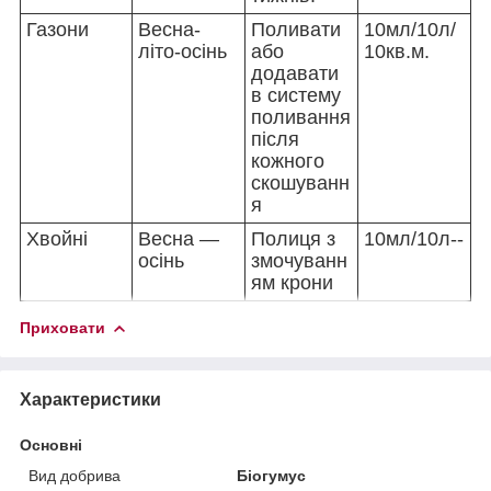
Газони
Весна-
Поливати
10мл/10л/
літо-осінь
або
10кв.м.
додавати
в систему
поливання
після
кожного
скошуванн
я
Хвойні
Весна —
Полиця з
10мл/10л--
осінь
змочуванн
ям крони
Приховати
Характеристики
Основні
Вид добрива
Біогумус