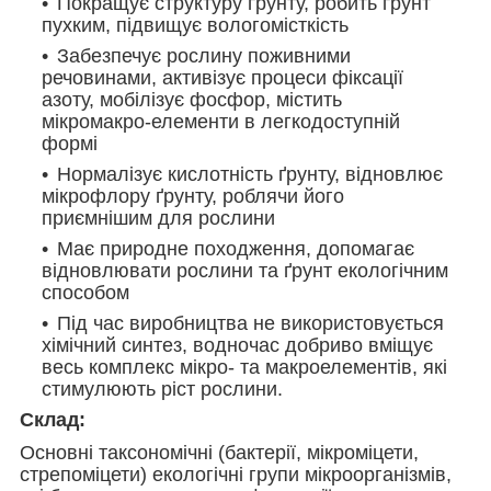
Покращує структуру ґрунту, робить ґрунт
пухким, підвищує вологомісткість
Забезпечує рослину поживними
речовинами, активізує процеси фіксації
азоту, мобілізує фосфор, містить
мікромакро-елементи в легкодоступній
формі
Нормалізує кислотність ґрунту, відновлює
мікрофлору ґрунту, роблячи його
приємнішим для рослини
Має природне походження, допомагає
відновлювати рослини та ґрунт екологічним
способом
Під час виробництва не використовується
хімічний синтез, водночас добриво вміщує
весь комплекс мікро- та макроелементів, які
стимулюють ріст рослини.
Склад:
Основні таксономічні (бактерії, мікроміцети,
стрепоміцети) екологічні групи мікроорганізмів,