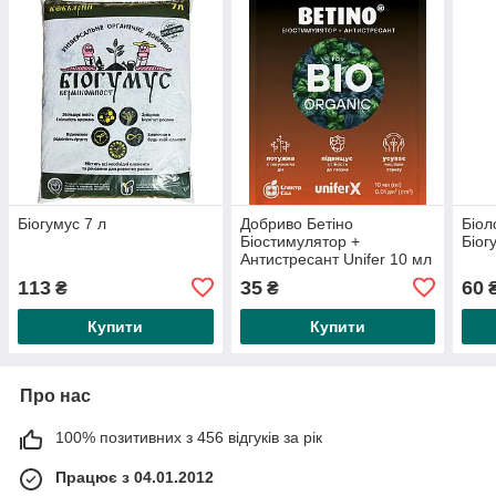
Біогумус 7 л
Добриво Бетіно
Біол
Біостимулятор +
Біог
Антистресант Unifer 10 мл
113
35
60
₴
₴
Купити
Купити
Про нас
100% позитивних з 456 відгуків за рік
Працює з 04.01.2012