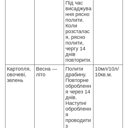
Під час
висаджува
ння рясно
полити.
Коли
розсталас
я, рясно
полити,
чергу 14
днів
повторити.
Картопля,
Весна —
Полити
10мл/10л/
овочеві,
літо
драбину.
10кв.м.
зелень
Повторне
обробленн
я через 14
днів.
Наступні
обробленн
я
проводити
з