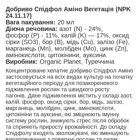
Добриво Спідфол Аміно Вегетація (NPK
24.11.17)
Вага пакування:
20 мл
Діюча речовина:
азот (N) - 24%,
фосфор (P) - 11%, калій (K) — 17%, оксид
сірки (SO
3
), бор (В), мідь (Cu), залізо (Fe),
марганець (Mn), молібден (Mo), цинк (Zn),
амінокислоти, цитокінини, ауксини.
Виробник:
Organic Planet, Туреччина
Концентроване хелатне добриво Спідфол Аміно
застосовується на всіх видах культур на початку
вегетаційного періоду для позакореневого
підживлення рослин та швидкого росту
пагонів. Дане підживлення містить у складі азот,
калій, фосфор, оксид сірки, бор, мідь, залізо,
марганець, молібден, цинк, амінокислоти,
цитокініни та ауксини, які зміцнюють імунну
систему рослин, знижують стрес після обробок
та сприяють приросту врожайності. До складу
Спідфолу входять зволожувачі, які зменшують
випаровування з поверхні рослин та ризик