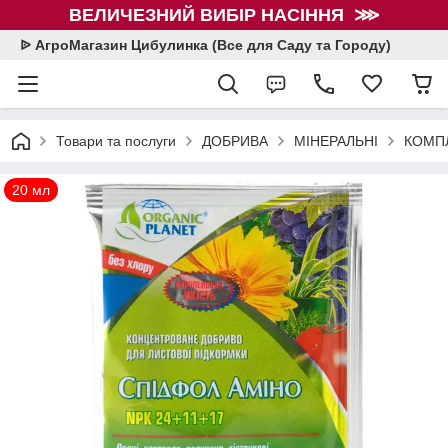
ВЕЛИЧЕЗНИЙ ВИБІР НАСІННЯ ⋙
ᐉ АгроМагазин Цибулинка (Все для Саду та Городу)
Товари та послуги
ДОБРИВА
МІНЕРАЛЬНІ
КОМПЛ
20 мл