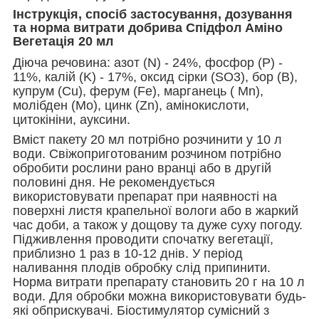
Інструкція, спосіб застосування, дозування
та норма витрати добрива Спідфол Аміно
Вегетація 20 мл
Діюча речовина: азот (N) - 24%, фосфор (P) -
11%, калій (K) - 17%, оксид сірки (SO3), бор (В),
купрум (Cu), ферум (Fe), марганець ( Mn),
молібден (Mo), цинк (Zn), амінокислоти,
цитокініни, ауксини.
Вміст пакету 20 мл потрібно розчинити у 10 л
води. Свіжоприготованим розчином потрібно
обробити рослини рано вранці або в другій
половині дня. Не рекомендується
використовувати препарат при наявності на
поверхні листя крапельної вологи або в жаркий
час доби, а також у дощову та дуже суху погоду.
Підживлення проводити спочатку вегетації,
приблизно 1 раз в 10-12 днів. У період
наливання плодів обробку слід припинити.
Норма витрати препарату становить 20 г на 10 л
води. Для обробки можна використовувати будь-
які обприскувачі. Біостимулятор сумісний з