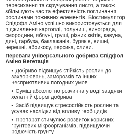
пересихання та скручування листя, а також
збільшують час та ефективність поглинання
рослинами поживних елементів. Біостимулятор
Спідофл Аміно успішно використовується для
підживлення картоплі, полуниці, винограда,
смородини, яблуні, груші, різних квітів, кавуна,
дині, гарбуза, баклажанів, буряків, вишні,
черешні, абрикосу, персика, сливи.
Переваги універсального добрива Спідфол
Аміно Вегетація
Добриво підвищує стійкість рослин до
захворювань, заморозків та інших
несприятливих погодних умов
Суміш абсолютно розчинна у воді завдяки
хелатній формі добрива
Засіб підвищує стресостійкість рослин та
усуває наслідки від впливу гербіцидів
Препарат стимулює розвиток корисних
грунтових мікроорганізмів, підвищуючи
родючість грунту