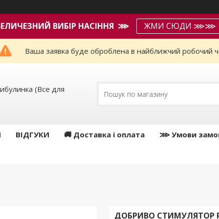
ВЕЛИЧЕЗНИЙ ВИБІР НАСІННЯ ⋙
ЖМИ СЮДИ ⋙⋙
Ваша заявка буде оброблена в найближчий робочий ч
ибулинка (Все для
И
ВІДГУКИ
🚚 Доставка і оплата
⋙ Умови замо
ДОБРИВО СТИМУЛЯТОР Р