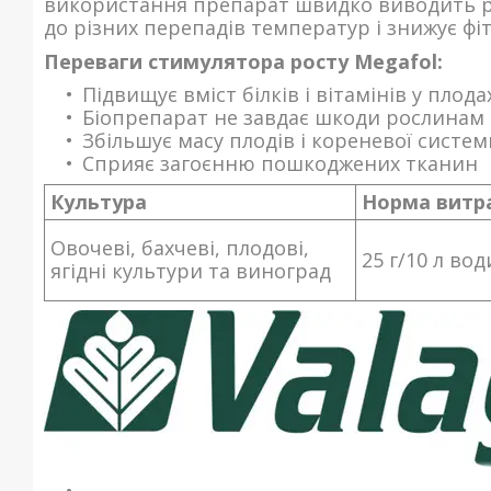
використання препарат швидко виводить рос
до різних перепадів температур і знижує фі
Переваги стимулятора росту Megafol:
Підвищує вміст білків і вітамінів у плода
Біопрепарат не завдає шкоди рослинам 
Збільшує масу плодів і кореневої систе
Сприяє загоєнню пошкоджених тканин
Культура
Норма витр
Овочеві, бахчеві, плодові,
25 г/10 л вод
ягідні культури та виноград