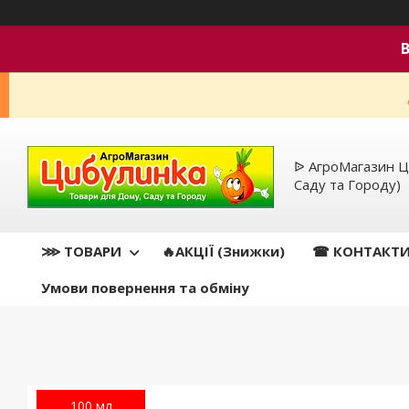
ᐉ АгроМагазин Ц
Саду та Городу)
⋙ ТОВАРИ
🔥АКЦІЇ (Знижки)
☎ КОНТАКТ
Умови повернення та обміну
100 мл