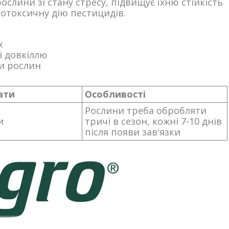
лини зі стану стресу, підвищує їхню стійкість
тотоксичну дію пестицидів.
х
і довкіллю
ми рослин
ати
Особливості
Рослини треба обробляти
и
тричі в сезон, кожні 7-10 днів
після появи зав'язки