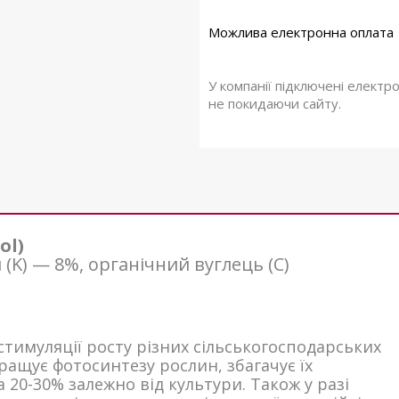
У компанії підключені електр
не покидаючи сайту.
ol)
 (K) — 8%, органічний вуглець (С)
стимуляції росту різних сільськогосподарських
кращує фотосинтезу рослин, збагачує їх
20-30% залежно від культури. Також у разі