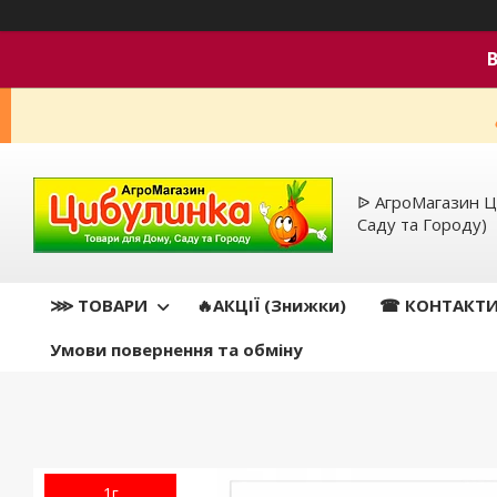
ᐉ АгроМагазин Ц
Саду та Городу)
⋙ ТОВАРИ
🔥АКЦІЇ (Знижки)
☎ КОНТАКТ
Умови повернення та обміну
1г