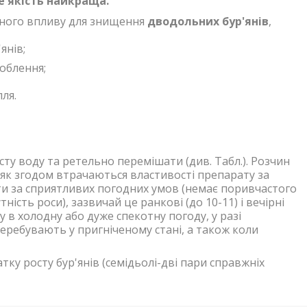
е якість найкраща.
много впливу для знищення
дводольних бур'янів
,
янів;
облення;
ля.
ту воду та ретельно перемішати (див. Табл.). Розчин
як згодом втрачаються властивості препарату за
ти за сприятливих погодних умов (немає поривчастого
ність роси), зазвичай це ранкові (до 10-11) і вечірні
у в холодну або дуже спекотну погоду, у разі
перебувають у пригніченому стані, а також коли
ку росту бур'янів (семідьолі-дві пари справжніх