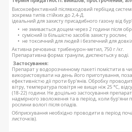
Термін придатності: вийшов, прострочений, ал
Високоефективний післявходовий гербіцид систе
зокрема типів стійких до 2,4-Д.
ідеальний для захисту присадибного газону від бур'
не змивається дощем через 2 години після обр
сумісний із більшістю засобів захисту рослин;
не токсичний для людей і безпечний для довкіл
Активна речовина: трибенурон-метил, 750 г /кг.
Препаративна форма: гранули, диспеються у воді.
Застосування:
Препарат у водорозчинному пакеті помістити в чис
використовувати на день його приготування, поза
ефективністю дії проти бур'янів. Обробку проводи
вітру, температура повітря не вище ніж 25 °C, відсут
(18-22) години. Не доцільно застосування препарат
надмірного зволоження та в період, коли бур'яни 
рослини вологі після опадів.
Обприскування необхідно проводити в період почат
листочків).