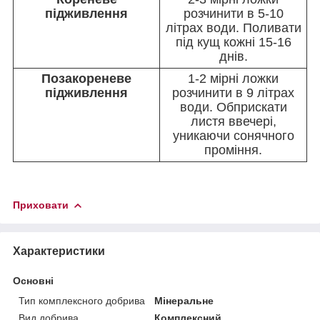
підживлення
розчинити в 5-10
літрах води. Поливати
під кущ кожні 15-16
днів.
Позакореневе
1-2 мірні ложки
підживлення
розчинити в 9 літрах
води. Обприскати
листя ввечері,
уникаючи сонячного
проміння.
Приховати
Характеристики
Основні
Тип комплексного добрива
Мінеральне
Вид добрива
Комплексний