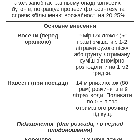
також запобігає ранньому опаді квіткових
бутонів, покращує процеси фотосинтезу та
сприяє збільшенню врожайності на 20-25%
Основне внесення
Восени (перед
9 мірних ложок (50
оранкою)
грам) змішати з 1-2
літрами сухого піску
або ґрунту. Отриману
суміш рівномірно
розподілити на 1 м2
грядки.
Навесні (при посадці)
14 мірних ложок (80
грам) розчинити в 9
літрах води. Поливати
по 0.5 літра
отриманого розчину
під кущ.
Підживлення (для розсади, і в період
плодоношення)
Кореневе
2-3 мірні ложки