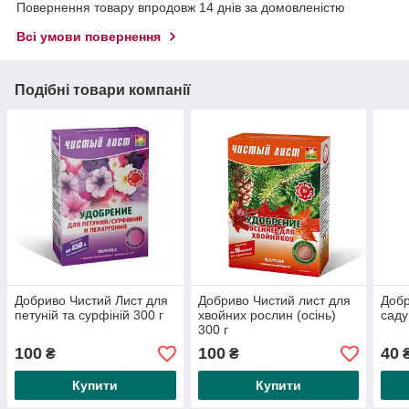
Повернення товару впродовж 14 днів за домовленістю
Всі умови повернення
Подібні товари компанії
Добриво Чистий Лист для
Добриво Чистий лист для
Добр
петуній та сурфіній 300 г
хвойних рослин (осінь)
саду
300 г
100
100
40
₴
₴
Купити
Купити