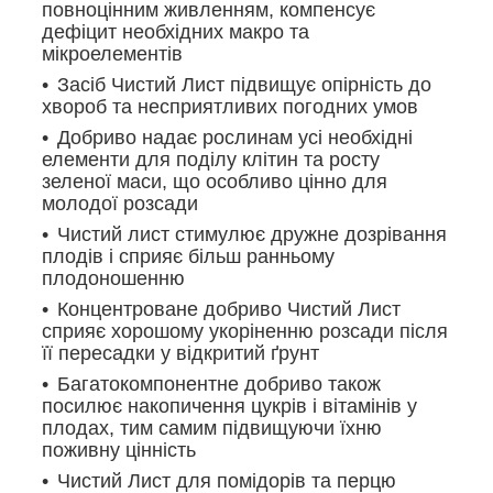
повноцінним живленням, компенсує
дефіцит необхідних макро та
мікроелементів
Засіб Чистий Лист підвищує опірність до
хвороб та несприятливих погодних умов
Добриво надає рослинам усі необхідні
елементи для поділу клітин та росту
зеленої маси, що особливо цінно для
молодої розсади
Чистий лист стимулює дружне дозрівання
плодів і сприяє більш ранньому
плодоношенню
Концентроване добриво Чистий Лист
сприяє хорошому укоріненню розсади після
її пересадки у відкритий ґрунт
Багатокомпонентне добриво також
посилює накопичення цукрів і вітамінів у
плодах, тим самим підвищуючи їхню
поживну цінність
Чистий Лист для помідорів та перцю