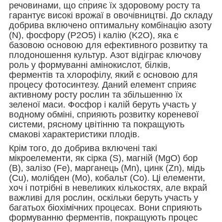
речовинами, що сприяє їх здоровому росту та
гарантує високі врожаї в овочівництві. До складу
добрива включено оптимальну комбінацію азоту
(N), фосфору (P2О5) і калію (K2O), яка є
базовою основою для ефективного розвитку та
плодоношення культур. Азот відіграє ключову
роль у формуванні амінокислот, білків,
ферментів та хлорофілу, який є основою для
процесу фотосинтезу. Даний елемент сприяє
активному росту рослин та збільшенню їх
зеленої маси. Фосфор і калій беруть участь у
водному обміні, сприяють розвитку кореневої
системи, рясному цвітінню та покращують
смакові характеристики плодів.
Крім того, до добрива включені такі
мікроелементи, як сірка (S), магній (MgO) бор
(B), залізо (Fe), марганець (Mn), цинк (Zn), мідь
(Cu), молібден (Mo), кобальт (Co). Ці елементи,
хоч і потрібні в невеликих кількостях, але вкрай
важливі для рослин, оскільки беруть участь у
багатьох біохімічних процесах. Вони сприяють
формуванню ферментів, покращують процес