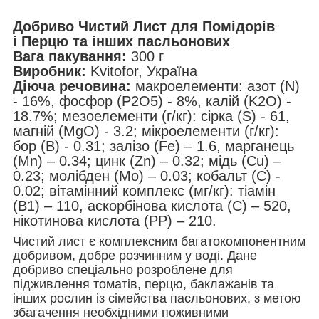
Добриво Чистий Лист для Помідорів
і Перцю та інших пасльонових
Вага пакування:
300 г
Виробник:
Kvitofor, Україна
Діюча речовина:
макроелементи: азот (N)
- 16%, фосфор (P2О5) - 8%, калій (K2О) -
18.7%; мезоелементи (г/кг): сірка (S) - 61,
магній (MgO) - 3.2; мікроелементи (г/кг):
бор (В) - 0.31; залізо (Fe) – 1.6, марганець
(Мn) – 0.34; цинк (Zn) – 0.32; мідь (Cu) –
0.23; молібден (Мо) – 0.03; кобальт (С) -
0.02; вітамінний комплекс (мг/кг): тіамін
(В1) – 110, аскорбінова кислота (С) – 520,
нікотинова кислота (РР) – 210.
Чистий лист є комплексним багатокомпонентним
добривом, добре розчинним у воді. Дане
добриво спеціально розроблене для
підживлення томатів, перцю, баклажанів та
інших рослин із сімейства пасльонових, з метою
збагачення необхідними поживними