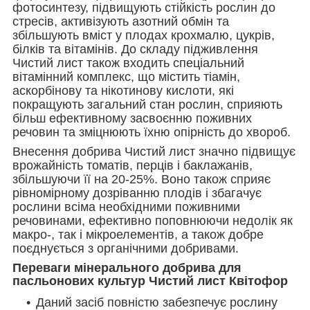
фотосинтезу, підвищують стійкість рослин до
стресів, активізують азотний обмін та
збільшують вміст у плодах крохмалю, цукрів,
білків та вітамінів. До складу підживлення
Чистий лист також входить спеціальний
вітамінний комплекс, що містить тіамін,
аскорбінову та нікотинову кислоти, які
покращують загальний стан рослин, сприяють
більш ефективному засвоєнню поживних
речовин та зміцнюють їхню опірність до хвороб.
Внесення добрива Чистий лист значно підвищує
врожайність томатів, перців і баклажанів,
збільшуючи її на 20-25%. Воно також сприяє
рівномірному дозріванню плодів і збагачує
рослини всіма необхідними поживними
речовинами, ефективно поповнюючи недолік як
макро-, так і мікроелементів, а також добре
поєднується з органічними добривами.
Переваги мінерального добрива для
пасльонових культур Чистий лист Квітофор
Даний засіб повністю забезпечує рослину