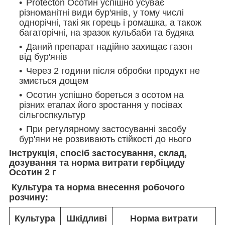
Protecton Осотин успішно усуває
різноманітні види бур'янів, у тому числі
однорічні, такі як горець і ромашка, а також
багаторічні, на зразок кульбаби та будяка
Даний препарат надійно захищає газон
від бур'янів
Через 2 години після обробки продукт не
змиється дощем
Осотин успішно бореться з осотом на
різних етапах його зростання у посівах
сільгоспкультур
При регулярному застосуванні засобу
бур'яни не розвивають стійкості до нього
Інструкція, спосіб застосування, склад,
дозування та норма витрати гербіциду
Осотин 2 г
Культура та норма внесення робочого
розчину:
Культура
Шкідливі
Норма витрати