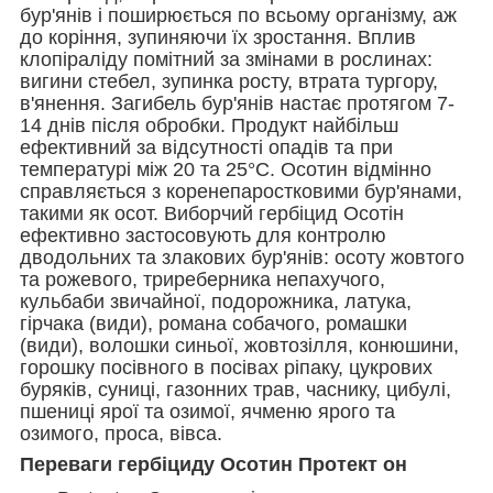
бур'янів і поширюється по всьому організму, аж
до коріння, зупиняючи їх зростання. Вплив
клопіраліду помітний за змінами в рослинах:
вигини стебел, зупинка росту, втрата тургору,
в'янення. Загибель бур'янів настає протягом 7-
14 днів після обробки. Продукт найбільш
ефективний за відсутності опадів та при
температурі між 20 та 25°C. Осотин відмінно
справляється з коренепаростковими бур'янами,
такими як осот. Виборчий гербіцид Осотін
ефективно застосовують для контролю
дводольних та злакових бур'янів: осоту жовтого
та рожевого, триреберника непахучого,
кульбаби звичайної, подорожника, латука,
гірчака (види), романа собачого, ромашки
(види), волошки синьої, жовтозілля, конюшини,
горошку посівного в посівах ріпаку, цукрових
буряків, суниці, газонних трав, часнику, цибулі,
пшениці ярої та озимої, ячменю ярого та
озимого, проса, вівса.
Переваги гербіциду Осотин Протект он