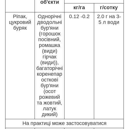
об'єкти
кг/га
г/сотку
Ріпак,
Однорічні
0.12 -0.2
2.0 г на 3-
цукровий
дводольні
5 л води
буряк
бур'яни
(горошок
посівний,
ромашка
(види)
гірчак
(види)),
багаторічні
коренепар
осткові
бур'яни
(осот
рожевий
та жовтий,
латук
дикий)
На практиці може застосовуватися