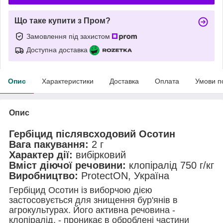
Що таке купити з Пром?
Замовлення під захистом
Доступна доставка
Опис
Характеристики
Доставка
Оплата
Умови п
Опис
Гербіцид післявсходовий Осотин
Вага пакування:
2 г
Характер дії:
вибірковий
Вміст діючої речовини:
клопіралід 750 г/кг
Виробництво:
ProtectON, Україна
Гербіцид Осотин із виборчою дією
застосовується для знищення бур'янів в
агрокультурах. Його активна речовина -
клопіралід, - проникає в оброблені частини