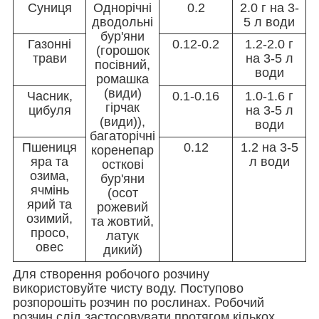
Суниця
Однорічні
0.2
2.0 г на 3-
дводольні
5 л води
бур'яни
Газонні
0.12-0.2
1.2-2.0 г
(горошок
трави
на 3-5 л
посівний,
води
ромашка
(види)
Часник,
0.1-0.16
1.0-1.6 г
гірчак
цибуля
на 3-5 л
(види)),
води
багаторічні
Пшениця
0.12
1.2 на 3-5
коренепар
яра та
л води
осткові
озима,
бур'яни
ячмінь
(осот
ярий та
рожевий
озимий,
та жовтий,
просо,
латук
овес
дикий)
Для створення робочого розчину
використовуйте чисту воду. Поступово
розпорошіть розчин по рослинах. Робочий
розчин слід застосовувати протягом кількох