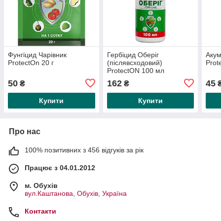
Фунгіцид Чарівник
Гербіцид Оберіг
Акум
ProtectOn 20 г
(післявсходовий)
Prot
ProtectON 100 мл
50
162
45
₴
₴
Купити
Купити
Про нас
100% позитивних з 456 відгуків за рік
Працює з 04.01.2012
м. Обухів
вул.Каштанова, Обухів, Україна
Контакти