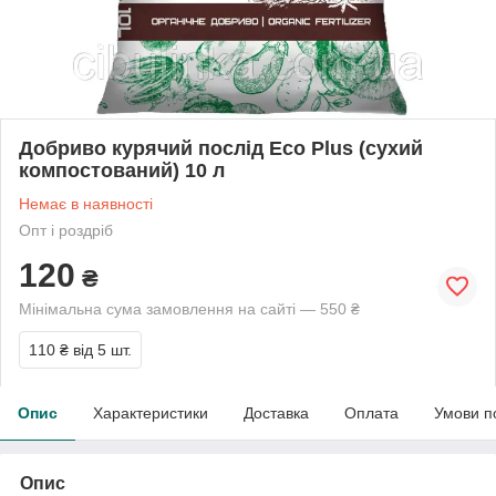
Добриво курячий послід Есо Plus (сухий
компостований) 10 л
Немає в наявності
Опт і роздріб
120
₴
Мінімальна сума замовлення на сайті — 550 ₴
110 ₴
від 5 шт.
Опис
Характеристики
Доставка
Оплата
Умови п
Опис