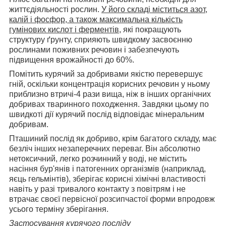
життєдіяльності рослин.
У його складі міститься азот,
калій і фосфор, а також максимальна кількість
гумінових кислот і ферментів
, які покращують
структуру ґрунту, сприяють швидкому засвоєнню
рослинами поживних речовин і забезпечують
підвищення врожайності до 60%.
Помітить курячий за добривами якістю перевершує
гній, оскільки концентрація корисних речовин у ньому
приблизно втричі-4 рази вища, ніж в інших органічних
добривах тваринного походження. Завдяки цьому по
швидкоті дії курячий послід відповідає мінеральним
добривам.
Пташиний послід як добриво, крім багатого складу, має
безліч інших незаперечних переваг. Він абсолютно
нетоксичний, легко розчинний у воді, не містить
насіння бур'янів і патогенних організмів (наприклад,
яєць гельмінтів), зберігає корисні хімічні властивості
навіть у разі тривалого контакту з повітрям і не
втрачає своєї первісної розсипчастої форми впродовж
усього терміну зберігання.
Застосування курячого посліду