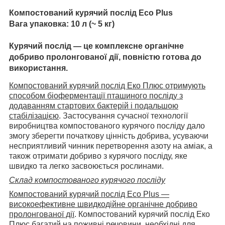
Компостований курячий послід Eco Plus
Вага упаковка: 10 л (~ 5 кг)
Курячий послід
— це комплексне органічне
добриво пролонгованої дії, повністю готова до
використання.
Компостований курячий послід Еко Плюс отримують
способом біоферментації пташиного посліду з
додаванням стартових бактерій і подальшою
стабілізацією
. Застосування сучасної технології
виробництва компостованого курячого посліду дало
змогу зберегти початкову цінність добрива, усуваючи
несприятливий чинник перетворення азоту на аміак, а
також отримати добриво з курячого посліду, яке
швидко та легко засвоюється рослинами.
Склад компостованого курячого посліду
Компостований курячий послід Eco Plus —
високоефективне швидкодійне органічне добриво
пролонгованої дії
. Компостований курячий послід Еко
Плюс багатий на поживні речовини, необхідні для