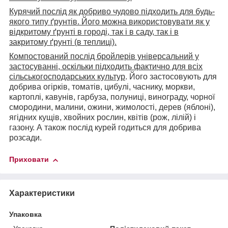
Курячий послід як добриво чудово підходить для будь-
якого типу ґрунтів. Його можна використовувати як у
відкритому ґрунті в городі, так і в саду, так і в
закритому ґрунті (в теплиці).
Компостований послід бройлерів універсальний у
застосуванні, оскільки підходить фактично для всіх
сільськогосподарських культур
. Його застосовують для
добрива огірків, томатів, цибулі, часнику, моркви,
картоплі, кавунів, гарбуза, полуниці, винограду, чорної
смородини, малини, ожини, жимолості, дерев (яблоні),
ягідних кущів, хвойних рослин, квітів (рож, лілій) і
газону. А також послід курей годиться для добрива
розсади.
Приховати
Характеристики
Упаковка