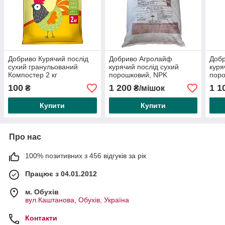
Добриво Курячий послід
Добриво Агролайф
Доб
сухий гранульований
курячий послід сухий
куря
Компостер 2 кг
порошковий, NPK
поро
10:10:10, 25 кг
кг
100
1 200
1 1
₴
₴/мішок
Купити
Купити
Про нас
100% позитивних з 456 відгуків за рік
Працює з 04.01.2012
м. Обухів
вул.Каштанова, Обухів, Україна
Контакти