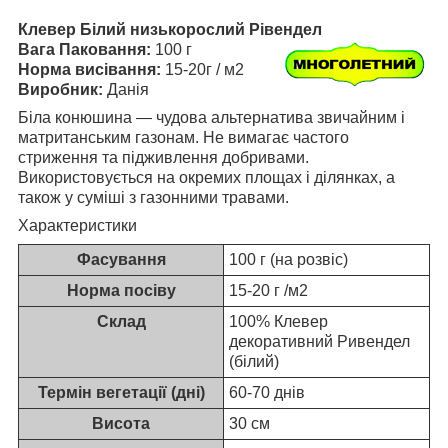
Клевер Білий низькорослий Рівендел
Вага Паковання:
100 г
Норма висівання:
15-20г / м2
Виробник:
Данія
Біла конюшина — чудова альтернатива звичайним і
матританським газонам. Не вимагає частого
стриження та підживлення добривами.
Використовується на окремих площах і ділянках, а
також у суміші з газонними травами.
Характеристики
Фасування
100 г (на розвіс)
Норма посіву
15-20 г /м2
Склад
100% Клевер
декоративний Ривендел
(білий)
Термін вегетації (дні)
60-70 днів
Висота
30 см