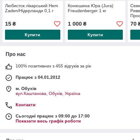
Любисток лікарський Hem
Конюшина Юра (Jura)
Сем
Zaden/Нідерланди 0,1 г
Freudenberger 1 кг
Риве
Проф
15
1 000
70
₴
₴
₴
Купити
Купити
Про нас
100% позитивних з 455 відгуків за рік
Працює з 04.01.2012
м. Обухів
вул.Каштанова, Обухів, Україна
Контакти
Сьогодні працює з 09:00 до 17:00
Показати весь графік роботи