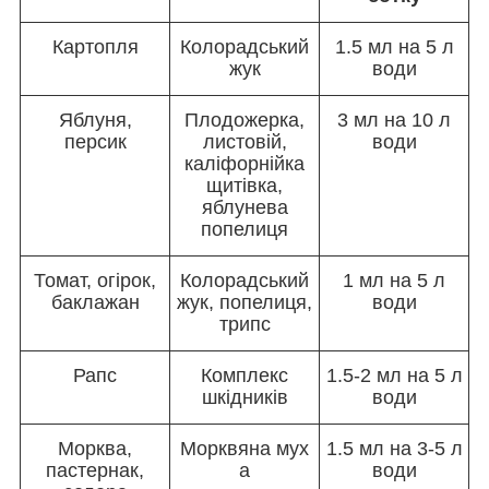
Картопля
Колорадський
1.5 мл на 5 л
жук
води
Яблуня,
Плодожерка,
3 мл на 10 л
персик
листовій,
води
каліфорнійка
щитівка,
яблунева
попелиця
Томат, огірок,
Колорадський
1 мл на 5 л
баклажан
жук, попелиця,
води
трипс
Рапс
Комплекс
1.5-2 мл на 5 л
шкідників
води
Морква,
Морквяна мух
1.5 мл на 3-5 л
пастернак,
а
води