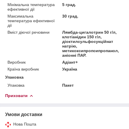
Мінімальна температура
5 град.
ефективної дії
Максимальна
30 град.
температура ефективної
дії
Вміст діючої речовини
Лямбда-цигалотрин 50 г/л,
клотіанідин 150 г/л,
діоктилсульфосукційнат
натрію,
метикоксипропсипропанол,
аніонні ПАР.
Виробник
Адіант+
Країна виробник
Україна
Упаковка
Упаковка
Пакет
Приховати
Умови доставки
Нова Пошта