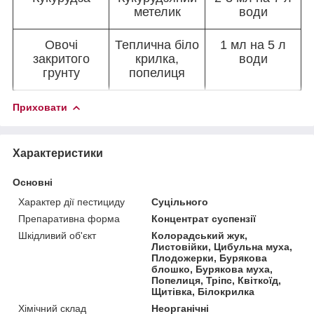
метелик
води
Овочі
Теплична біло
1 мл на 5 л
закритого
крилка,
води
грунту
попелиця
Приховати
Характеристики
Основні
Характер дії пестициду
Суцільного
Препаративна форма
Концентрат суспензії
Шкідливий об'єкт
Колорадський жук,
Листовійки, Цибульна муха,
Плодожерки, Бурякова
блошко, Бурякова муха,
Попелиця, Тріпс, Квіткоїд,
Щитівка, Білокрилка
Хімічний склад
Неорганічні