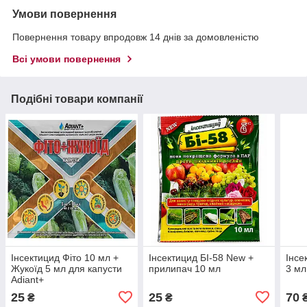
Умови повернення
Повернення товару впродовж 14 днів за домовленістю
Всі умови повернення
Подібні товари компанії
Інсектицид Фіто 10 мл +
Інсектицид БІ-58 New +
Інсе
Жукоїд 5 мл для капусти
прилипач 10 мл
3 мл
Adiant+
25
25
70
₴
₴