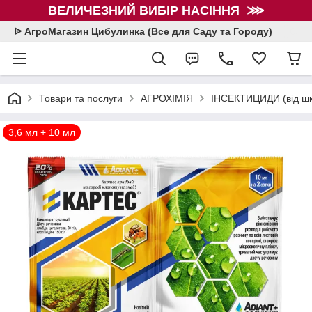
ВЕЛИЧЕЗНИЙ ВИБІР НАСІННЯ ⋙
ᐉ АгроМагазин Цибулинка (Все для Саду та Городу)
Товари та послуги
АГРОХІМІЯ
ІНСЕКТИЦИДИ (від шкі
3,6 мл + 10 мл