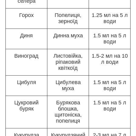
селера
Горох
Попелиця,
1.25 мл на 5 л
зерноїд
води
Диня
Динна муха
1.5 мл на 5 л
води
Виноград
Листовійка,
1.5-2 мл на 10
ріпаковий
л води
квіткоїд
Цибуля
Цибулева
1.5 мл на 5 л
муха
води
Цукровий
Бурякова
1.5 мл на 5 л
буряк
блошка,
води
щитоніска,
попелиця
Кукурудза
Кукурудзяний
2-3 мл на 7 л