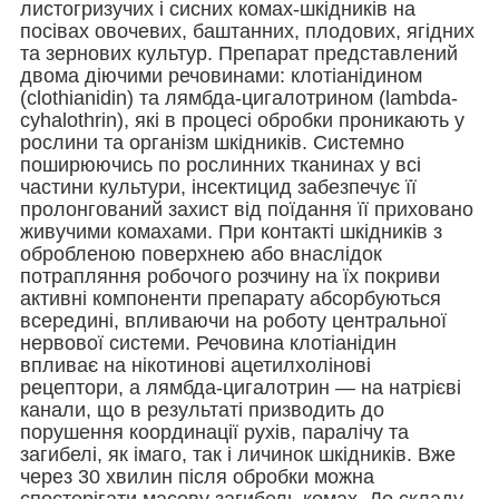
листогризучих і сисних комах-шкідників на
посівах овочевих, баштанних, плодових, ягідних
та зернових культур. Препарат представлений
двома діючими речовинами: клотіанідином
(clothianidin) та лямбда-цигалотрином (lambda-
cyhalothrin), які в процесі обробки проникають у
рослини та організм шкідників. Системно
поширюючись по рослинних тканинах у всі
частини культури, інсектицид забезпечує її
пролонгований захист від поїдання її приховано
живучими комахами. При контакті шкідників з
обробленою поверхнею або внаслідок
потрапляння робочого розчину на їх покриви
активні компоненти препарату абсорбуються
всередині, впливаючи на роботу центральної
нервової системи. Речовина клотіанідин
впливає на нікотинові ацетилхолінові
рецептори, а лямбда-цигалотрин — на натрієві
канали, що в результаті призводить до
порушення координації рухів, паралічу та
загибелі, як імаго, так і личинок шкідників. Вже
через 30 хвилин після обробки можна
спостерігати масову загибель комах. До складу