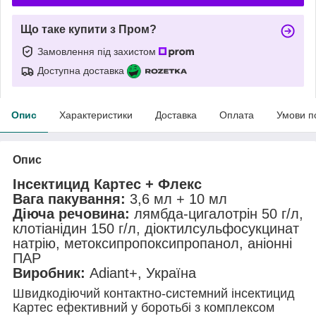
Що таке купити з Пром?
Замовлення під захистом
Доступна доставка
Опис
Характеристики
Доставка
Оплата
Умови п
Опис
Інсектицид Картес + Флекс
Вага пакування:
3,6 мл + 10 мл
Діюча речовина:
лямбда-цигалотрін 50 г/л,
клотіанідин 150 г/л, діоктилсульфосукцинат
натрію, метоксипропоксипропанол, аніонні
ПАР
Виробник:
Adiant+, Україна
Швидкодіючий контактно-системний інсектицид
Картес ефективний у боротьбі з комплексом