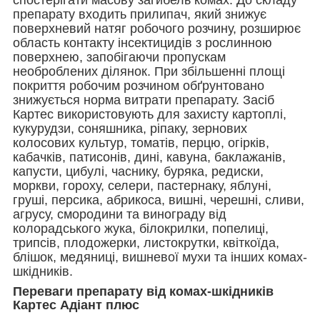
препарату входить прилипач, який знижує
поверхневий натяг робочого розчину, розширює
область контакту інсектицидів з рослинною
поверхнею, запобігаючи пропускам
необроблених ділянок. При збільшенні площі
покриття робочим розчином обґрунтовано
знижується норма витрати препарату. Засіб
Картес використовують для захисту картоплі,
кукурудзи, соняшника, ріпаку, зернових
колосових культур, томатів, перцю, огірків,
кабачків, патисонів, дині, кавуна, баклажанів,
капусти, цибулі, часнику, буряка, редиски,
моркви, гороху, селери, пастернаку, яблуні,
груші, персика, абрикоса, вишні, черешні, сливи,
агрусу, смородини та винограду від
колорадського жука, білокрилки, попелиці,
трипсів, плодожерки, листокрутки, квіткоїда,
блішок, медяниці, вишневої мухи та інших комах-
шкідників.
Переваги препарату від комах-шкідників
Картес Адіант плюс