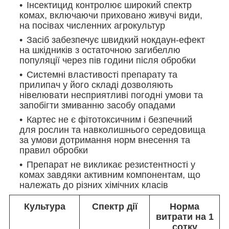
Інсектицид контролює широкий спектр
комах, включаючи приховано живучі види,
на посівах численних агрокультур
Засіб забезпечує швидкий нокдаун-ефект
на шкідників з остаточною загибеллю
популяції через пів години після обробки
Системні властивості препарату та
прилипач у його складі дозволяють
нівелювати несприятливі погодні умови та
запобігти змиванню засобу опадами
Картес не є фітотоксичним і безпечний
для рослин та навколишнього середовища
за умови дотримання норм внесення та
правил обробки
Препарат не викликає резистентності у
комах завдяки активним компонентам, що
належать до різних хімічних класів
Культура
Спектр дії
Норма
витрати на 1
сотку