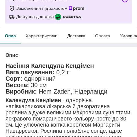
Замовлення під захистом
Доступна доставка
Опис
Характеристики
Доставка
Оплата
Умови п
Опис
Насіння Календула Кендімен
Вага пакування:
0,2 г
Сорт:
однорічний
Висота:
30 см
Виробник:
Hem Zaden, Нідерланди
Календула Кендімен
- однорічна
напівкарликова лікарська й декоративна
рослина з дуже великими махровими суцвіттями
яскравого помаранчевого кольору, росте до 30
см. Це улюблена квітка королеви Маргарити
Наваррської. Рослина полюбляє сонце, адже
при незначному затіненні цвітіння календули