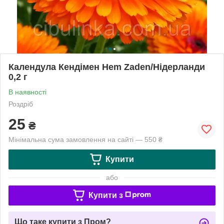
Календула Кендімен Hem Zaden/Нідерланди
0,2 г
В наявності
Роздріб
25
₴
Мінімальна сума замовлення на сайті — 550 ₴
Купити
або
Купити з
Що таке купити з Пром?