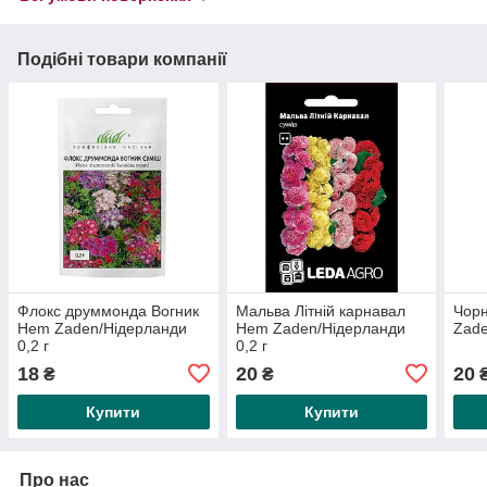
Подібні товари компанії
Флокс друммонда Вогник
Мальва Літній карнавал
Чорн
Hem Zaden/Нідерланди
Hem Zaden/Нідерланди
Zade
0,2 г
0,2 г
18
20
20
₴
₴
Купити
Купити
Про нас