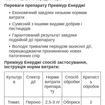
Переваги препарату Превікур Енерджі
Економічний завдяки низьким нормам
витрати
Сумісний з іншими видами добрив і
пестицидів
Гарантований результат завдяки
подвійній дії препарату
Володіє тривалим періодом захисної дії,
перешкоджаючи проникненню нових
патогенних спір
Превікур Енерджі спосіб застосування,
інструкція норма витрати:
Культур
Спектр
Норма
Спосіб
Кратніст
а
дії
витрати
обробки
ь
препара
обробок
ту
Томат,
Пероно
2,5-3 л/
Обприск
2