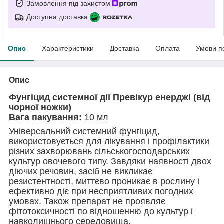
Замовлення під захистом
Доступна доставка
Опис
Характеристики
Доставка
Оплата
Умови п
Опис
Фунгіцид системної дії Превікур енерджі (від
чорної ножки)
Вага пакування:
10 мл
Універсальний системний фунгіцид,
використовується для лікування і профілактики
різних захворювань сільськогосподарських
культур овочевого типу. Завдяки наявності двох
діючих речовин, засіб не викликає
резистентності, миттєво проникає в рослину і
ефективно діє при несприятливих погодних
умовах. Також препарат не проявляє
фітотоксичності по відношенню до культур і
навколишнього середовища.