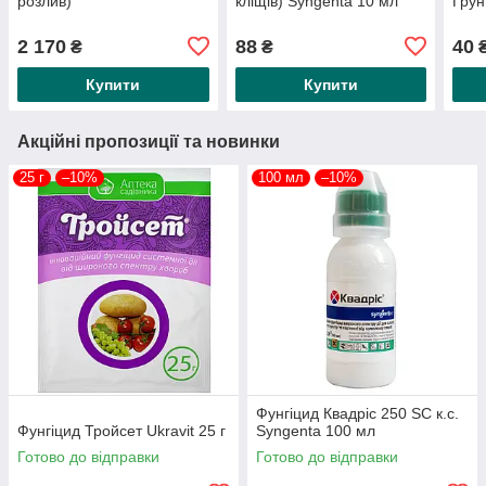
розлив)
кліщів) Syngenta 10 мл
Грун
2 170
88
40
₴
₴
Купити
Купити
Акційні пропозиції та новинки
25 г
–10%
100 мл
–10%
Фунгіцид Квадріс 250 SC к.с.
Фунгіцид Тройсет Ukravit 25 г
Syngenta 100 мл
Готово до відправки
Готово до відправки