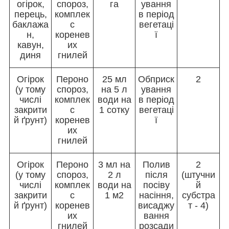
огірок,
спороз,
га
ування
перець,
комплек
в період
баклажа
с
вегетаці
н,
коренев
ї
кавун,
их
диня
гнилей
Огірок
Пероно
25 мл
Обприск
2
(у тому
спороз,
на 5 л
ування
числі
комплек
води на
в період
закрити
с
1 сотку
вегетаці
й ґрунт)
коренев
ї
их
гнилей
Огірок
Пероно
3 мл на
Полив
2
(у тому
спороз,
2 л
після
(штучни
числі
комплек
води на
посіву
й
закрити
с
1 м2
насіння,
субстра
й ґрунт)
коренев
висаджу
т - 4)
их
вання
гнилей
розсади