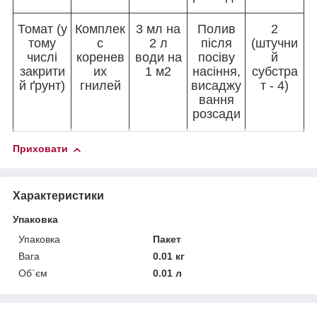
Томат (у
Комплек
3 мл на
Полив
2
тому
с
2 л
після
(штучни
числі
коренев
води на
посіву
й
закрити
их
1 м2
насіння,
субстра
й ґрунт)
гнилей
висаджу
т - 4)
вання
розсади
Приховати
Характеристики
Упаковка
Упаковка
Пакет
Вага
0.01 кг
Об`єм
0.01 л