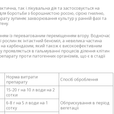
ктична, так і лікувальна дія та застосовується на
і для боротьби з борошнистою росою, сірою гнилню,
рату зупиняє захворювання культур у ранній фазі та
гену.
інням із перевагованим переміщенням вгору. Водночас
 рослин як інтактний беноміл, а невелика частина
 на карбендазим, який також є високоефективним
у проявляється в гальмуванні процесів ділення клітин
епарату проти патогенних організмів, що є в стадії
Норма витрати
Спосіб оброблення
препарату
15-20 г на 10 л води на 2
сотки
6-8 г на 5 л води на 1
Обприскування в період
сотку
вегетації