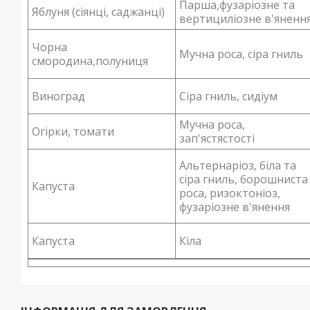
Парша,фузаріозне та
Яблуня (сіянці, саджанці)
вертициліозне в'яненн
Чорна
Мучна роса, сіра гниль
смородина,полуниця
Виноград
Сіра гниль, сидіум
Мучна роса,
Огірки, томати
зап'ястястості
Альтернаріоз, біла та
сіра гниль, борошниста
Капуста
роса, ризоктоніоз,
фузаріозне в'янення
Капуста
Кіла