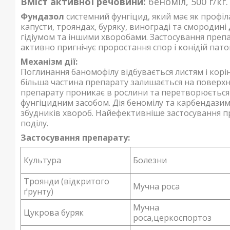
Вміст активної речовини:
беноміл, 500 г/кг.
Фундазол
системний фунгіцид, який має як профіла
капусти, трояндах, буряку, винограді та смородин
гідіумом та іншими хворобами. Застосування препа
активно пригнічує проростання спор і конідій пато
Механізм дії:
Поглинання баномофілу відбувається листям і кор
більша частина препарату залишається на поверхні
препарату проникає в рослини та перетворюється
фунгіцидним засобом. Дія беномілу та карбендазим
збудників хвороб. Найефективніше застосування пр
поділу.
Застосування препарату:
Культура
Болезни
Троянди (відкритого
Мучна роса
ґрунту)
Мучна
Цукрова буряк
роса,церкоспортоз