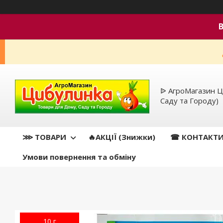
ᐉ АгроМагазин Ц
Саду та Городу)
⋙ ТОВАРИ
🔥АКЦІЇ (Знижки)
☎ КОНТАКТ
Умови повернення та обміну
10 г