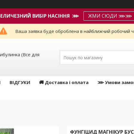
ВЕЛИЧЕЗНИЙ ВИБІР НАСІННЯ ⋙
ЖМИ СЮДИ ⋙⋙
Ваша заявка буде оброблена в найближчий робочий ч
ибулинка (Все для
И
ВІДГУКИ
🚚 Доставка і оплата
⋙ Умови замо
ФУНГІЦИД МАГНІКУР БУСТ