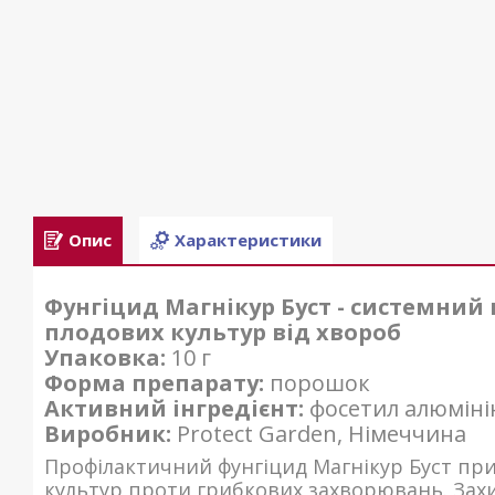
Опис
Характеристики
Фунгіцид Магнікур Буст - системний
плодових культур від хвороб
Упаковка:
10 г
Форма препарату:
порошок
Активний інгредієнт:
фосетил алюмінію
Виробник:
Protect Garden, Німеччина
Профілактичний фунгіцид Магнікур Буст пр
культур проти грибкових захворювань. Захи