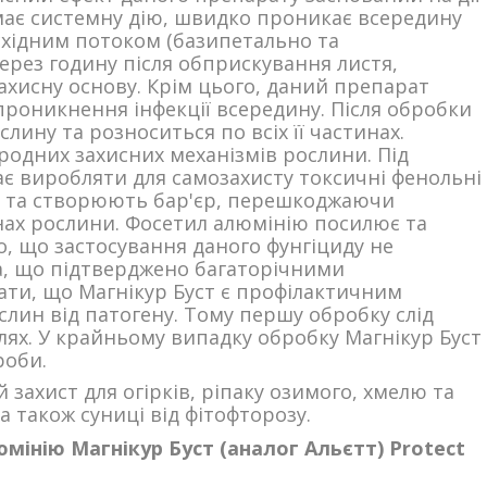
 має системну дію, швидко проникає всередину
східним потоком (базипетально та
через годину після обприскування листя,
ахисну основу. Крім цього, даний препарат
проникнення інфекції всередину. Після обробки
ину та розноситься по всіх її частинах.
родних захисних механізмів рослини. Під
ає виробляти для самозахисту токсичні фенольні
ся та створюють бар'єр, перешкоджаючи
ах рослини. Фосетил алюмінію посилює та
, що застосування даного фунгіциду не
а, що підтверджено багаторічними
тати, що Магнікур Буст є профілактичним
слин від патогену. Тому першу обробку слід
лях. У крайньому випадку обробку Магнікур Буст
роби.
 захист для огірків, ріпаку озимого, хмелю та
а також суниці від фітофторозу.
мінію Магнікур Буст (аналог Альєтт) Protect