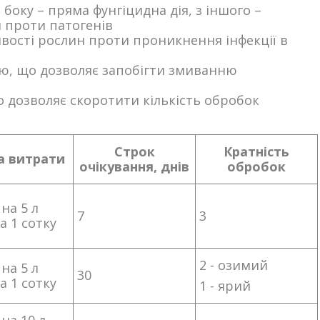
боку – пряма фунгіцидна дія, з іншого –
 проти патогенів
вості рослин проти проникнення інфекції в
ю, що дозволяє запобігти змиванню
о дозволяє скоротити кількість обробок
Строк
Кратність
а витрати
очікування, днів
обробок
 на 5 л
7
3
а 1 сотку
2 - озимий
 на 5 л
30
а 1 сотку
1 - ярий