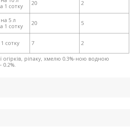
 на 10 л
20
2
а 1 сотку
 на 5 л
20
5
а 1 сотку
 1 сотку
7
2
 огірків, ріпаку, хмелю 0.3%-ною водною
 0.2%.