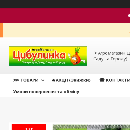
ᐉ АгроМагазин Ц
Саду та Городу)
⋙ ТОВАРИ
🔥АКЦІЇ (Знижки)
☎ КОНТАКТ
Умови повернення та обміну
10 г