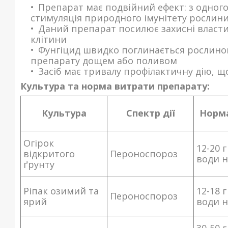
Препарат має подвійний ефект: з одного 
стимуляція природного імунітету рослини
Даний препарат посилює захисні власти
клітини
Фунгіцид швидко поглинається рослино
препарату дощем або поливом
Засіб має тривалу профілактичну дію, щ
Культура та норма витрати препарату:
Культура
Спектр дії
Норм
Огірок
12-20 г
відкритого
Пероноспороз
води н
ґрунту
Ріпак озимий та
12-18 г
Пероноспороз
ярий
води н