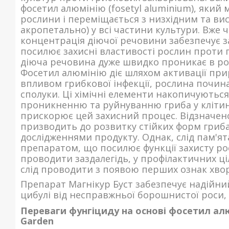
фосетил алюмінію (fosetyl aluminium), який
рослини і переміщається з низхідним та ви
акропетально) у всі частини культури. Вже 
концентрація діючої речовини забезпечує з
посилює захисні властивості рослин проти 
діюча речовина дуже швидко проникає в росл
Фосетил алюмінію діє шляхом активації при
впливом грибкової інфекції, рослина почин
сполуки. Ці хімічні елементи накопичують
проникненню та руйнуванню гриба у клітин
прискорює цей захисний процес. Відзначено
призводить до розвитку стійких форм гриб
дослідженнями продукту. Однак, слід пам'я
препаратом, що посилює функції захисту ро
проводити заздалегідь, у профілактичних ці
слід проводити з появою перших ознак хво
Препарат Магнікур Буст забезпечує надійний
цибулі від несправжньої борошнистої роси, 
Переваги фунгіциду на основі фосетил алю
Garden