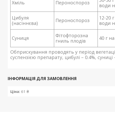
30-50 г
Хміль
Пероноспороз
води н
Цибуля
12-20 г
Пероноспороз
(насіннєва)
води н
Фітофторозна
Суниця
40 г на
гниль плодів
Обприскування проводять у період вегетації
суспензією препарату, цибулі – 0.4%, суниці –
ІНФОРМАЦІЯ ДЛЯ ЗАМОВЛЕННЯ
Ціна:
61 ₴