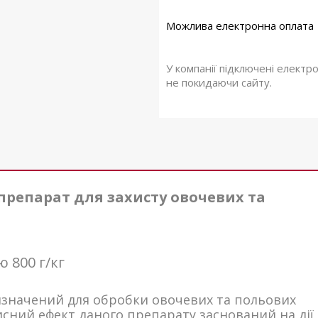
У компанії підключені електр
не покидаючи сайту.
 препарат для захисту овочевих та
 800 г/кг
изначений для обробки овочевих та польових
сний ефект даного препарату заснований на дії