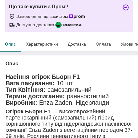
Що таке купити з Пром?
Замовлення під захистом
Доступна доставка
Опис
Характеристики
Доставка
Оплата
Умови п
Опис
Насіння огірок Бьорн F1
Вага пакування:
10 шт
Тип Квітіння:
самозапильний
Термін достигання:
ранньостиглий
Виробник:
Enza Zaden, Нідерланди
Огірок Бьорн F1
—
високоврожайний
партенокарпічний (самозапильний) гібрид
корнішонного типу від нідерландської насіннєвої
компанії Enza Zaden з вегетаційним періодом 37-
39 днів. Рослини генеративного типу з