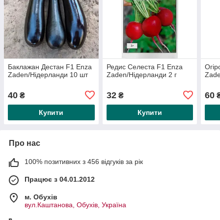
Баклажан Дестан F1 Enza
Редис Селеста F1 Enza
Огір
Zaden/Нідерланди 10 шт
Zaden/Нідерланди 2 г
Zade
40
32
60
₴
₴
Купити
Купити
Про нас
100% позитивних з 456 відгуків за рік
Працює з 04.01.2012
м. Обухів
вул.Каштанова, Обухів, Україна