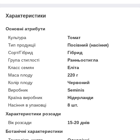
Характеристики
Основні атрибути
Культура
Томат
Тип продукції
Посівний (насіння)
Сорт/Гібрид
Гібрид
Група стиглості
Ранньостигла
Класс семян
Еліта
Маса плоду
220 г
Колір плоду
Червоний
Виробник
Seminis
Країна виробник
Нідерланди
Насіння в упаковці
8 шт.
Характеристики розсади
Вік розсади
15-20 днів
Ботанічні характеристики
Тривалість життя
Однорічні