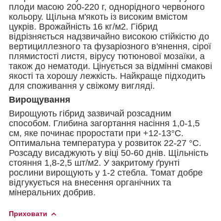
плоди масою 200-220 г, однорідного червоного
кольору. Щільна м'якоть із високим вмістом
цукрів. Врожайність 16 кг/м2. Гібрид
відрізняється надзвичайно високою стійкістю до
вертициллезного та фузаріозного в'янення, сірої
плямистості листя, вірусу тютюнової мозаїки, а
також до нематоди. Цінується за відмінні смакові
якості та хорошу лежкість. Найкраще підходить
для споживання у свіжому вигляді.
Вирощування
Вирощують гібрид зазвичай розсадним
способом. Глибина загортання насіння 1,0-1,5
см, яке починає проростати при +12-13°С.
Оптимальна температура у розвиток 22-27 °С.
Розсаду висаджують у віці 50-60 днів. Щільність
стояння 1,8-2,5 шт/м2. У закритому ґрунті
рослини вирощують у 1-2 стебла. Томат добре
відгукується на внесення органічних та
мінеральних добрив.
Приховати