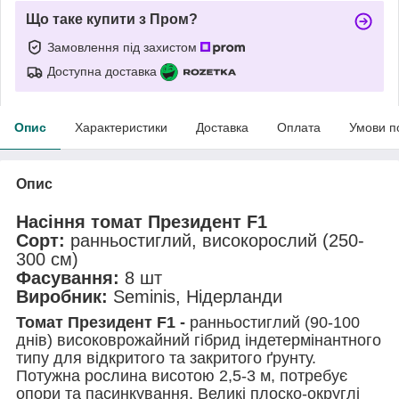
Що таке купити з Пром?
Замовлення під захистом
Доступна доставка
Опис
Характеристики
Доставка
Оплата
Умови п
Опис
Насіння томат Президент F1
Сорт:
ранньостиглий, високорослий (250-
300 см)
Фасування:
8 шт
Виробник:
Seminis, Нідерланди
Томат Президент F1 -
ранньостиглий (90-100
днів) високоврожайний гібрид індетермінантного
типу для відкритого та закритого ґрунту.
Потужна рослина висотою 2,5-3 м, потребує
опори та пасинкування. Великі плоско-округлі