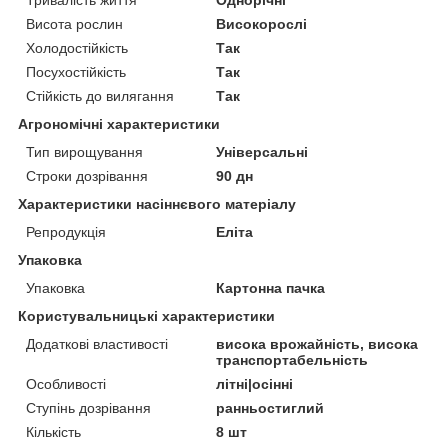
Висота рослин
Високорослі
Холодостійкість
Так
Посухостійкість
Так
Стійкість до вилягання
Так
Агрономічні характеристики
Тип вирощування
Універсальні
Строки дозрівання
90 дн
Характеристики насіннєвого матеріалу
Репродукція
Еліта
Упаковка
Упаковка
Картонна пачка
Користувальницькі характеристики
Додаткові властивості
висока врожайність, висока
транспортабельність
Особливості
літні|осінні
Ступінь дозрівання
ранньостиглий
Кількість
8 шт