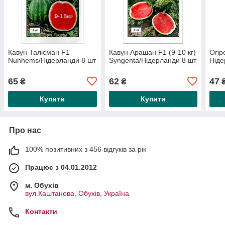
Кавун Талісман F1
Кавун Арашан F1 (9-10 кг)
Огір
Nunhems/Нідерланди 8 шт
Syngenta/Нідерланди 8 шт
Ніде
65
62
47
₴
₴
Купити
Купити
Про нас
100% позитивних з 456 відгуків за рік
Працює з 04.01.2012
м. Обухів
вул.Каштанова, Обухів, Україна
Контакти