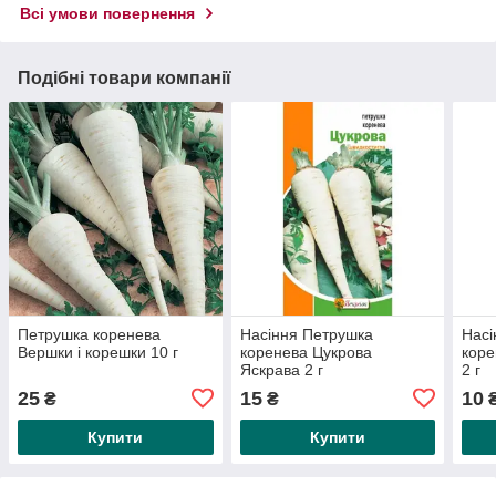
Всі умови повернення
Подібні товари компанії
Петрушка коренева
Насіння Петрушка
Насі
Вершки і корешки 10 г
коренева Цукрова
коре
Яскрава 2 г
2 г
25
15
10
₴
₴
Купити
Купити