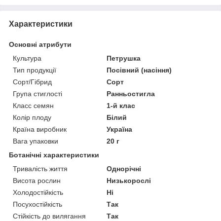
Характеристики
Основні атрибути
Культура
Петрушка
Тип продукції
Посівний (насіння)
Сорт/Гібрид
Сорт
Група стиглості
Ранньостигла
Класс семян
1-й клас
Колір плоду
Білий
Країна виробник
Україна
Вага упаковки
20 г
Ботанічні характеристики
Тривалість життя
Однорічні
Висота рослин
Низькорослі
Холодостійкість
Ні
Посухостійкість
Так
Стійкість до вилягання
Так