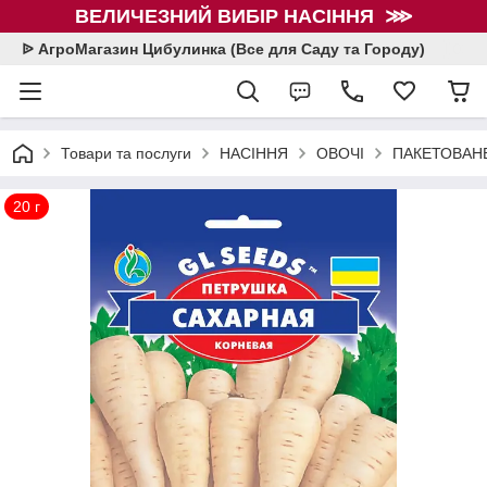
ВЕЛИЧЕЗНИЙ ВИБІР НАСІННЯ ⋙
ᐉ АгроМагазин Цибулинка (Все для Саду та Городу)
Товари та послуги
НАСІННЯ
ОВОЧІ
ПАКЕТОВАНЕ
20 г