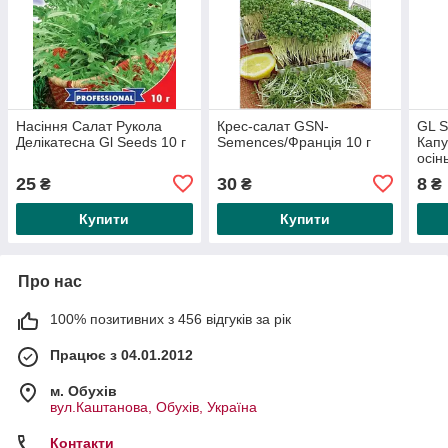
Насіння Салат Рукола
Крес-салат GSN-
GL S
Делікатесна Gl Seeds 10 г
Semences/Франція 10 г
Капу
осін
25
30
8
₴
₴
₴
Купити
Купити
Про нас
100% позитивних з 456 відгуків за рік
Працює з 04.01.2012
м. Обухів
вул.Каштанова, Обухів, Україна
Контакти