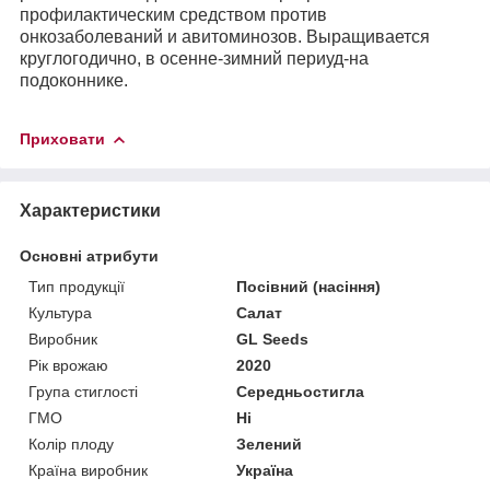
профилактическим средством против
онкозаболеваний и авитоминозов. Выращивается
круглогодично, в осенне-зимний периуд-на
подоконнике.
Приховати
Характеристики
Основні атрибути
Тип продукції
Посівний (насіння)
Культура
Салат
Виробник
GL Seeds
Рік врожаю
2020
Група стиглості
Середньостигла
ГМО
Ні
Колір плоду
Зелений
Країна виробник
Україна