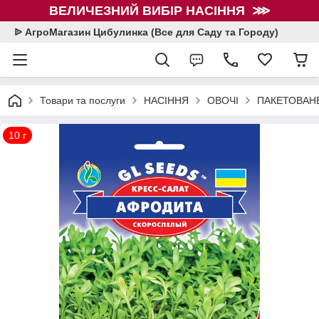
ВЕЛИЧЕЗНИЙ ВИБІР НАСІННЯ ⋙
ᐉ АгроМагазин Цибулинка (Все для Саду та Городу)
Товари та послуги
НАСІННЯ
ОВОЧІ
ПАКЕТОВАНЕ
10 г