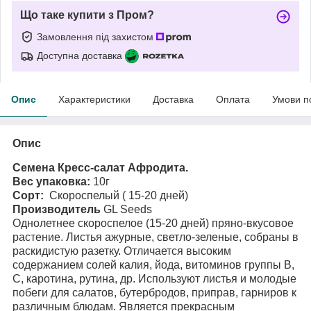
Що таке купити з Пром?
Замовлення під захистом
Доступна доставка
Опис
Характеристики
Доставка
Оплата
Умови п
Опис
Семена Кресс-салат Афродита.
Вес упаковка:
10г
Сорт:
Скороспелый ( 15-20 дней)
Производитель
GL Seeds
Однолетнее скороспелое (15-20 дней) пряно-вкусовое
растение. Листья ажурные, светло-зеленые, собраны в
раскидистую разетку. Отличается высоким
содержанием солей калия, йода, витоминов группы В,
С, каротина, рутина, др. Используют листья и молодые
побеги для салатов, бутербродов, приправ, гарниров к
различным блюдам. Является прекрасным