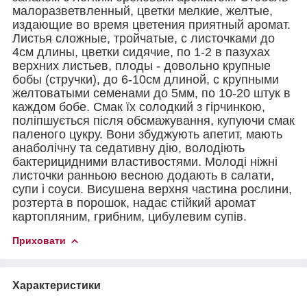
малоразветвленный, цветки мелкие, желтые,
издающие во время цветения приятный аромат.
Листья сложные, тройчатые, с листочками до
4см длины, цветки сидячие, по 1-2 в пазухах
верхних листьев, плоды - довольно крупные
бобы (стручки), до 6-10см длиной, с крупными
желтоватыми семенами до 5мм, по 10-20 штук в
каждом бобе. Смак їх солодкий з гірчинкою,
поліпшується після обсмажування, купуючи смак
паленого цукру. Вони збуджують апетит, мають
анаболічну та седативну дію, володіють
бактерицидними властивостями. Молоді ніжні
листочки ранньою весною додають в салати,
супи і соуси. Висушена верхня частина рослини,
розтерта в порошок, надає стійкий аромат
картопляним, грибним, цибулевим супів.
Приховати
Характеристики