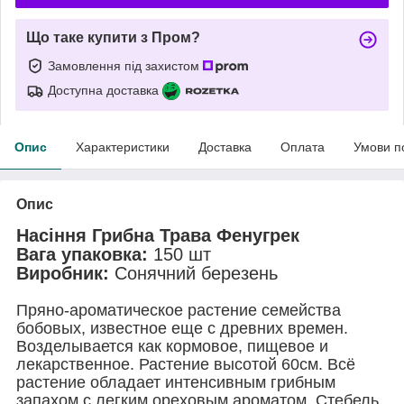
Що таке купити з Пром?
Замовлення під захистом
Доступна доставка
Опис
Характеристики
Доставка
Оплата
Умови п
Опис
Насіння Грибна Трава Фенугрек
Вага упаковка:
150 шт
Виробник:
Сонячний березень
Пряно-ароматическое растение семейства
бобовых, известное еще с древних времен.
Возделывается как кормовое, пищевое и
лекарственное. Растение высотой 60см. Всё
растение обладает интенсивным грибным
запахом с легким ореховым ароматом. Стебель