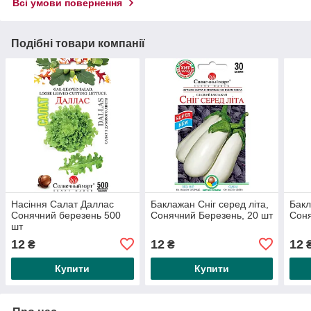
Всі умови повернення
Подібні товари компанії
Насіння Салат Даллас
Баклажан Сніг серед літа,
Бакл
Сонячний березень 500
Сонячний Березень, 20 шт
Соня
шт
12
12
12
₴
₴
Купити
Купити