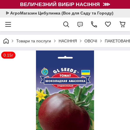
ВЕЛИЧЕЗНИЙ ВИБІР НАСІННЯ ⋙
ᐉ АгроМагазин Цибулинка (Все для Саду та Городу)
Товари та послуги
НАСІННЯ
ОВОЧІ
ПАКЕТОВАНЕ
0.15г