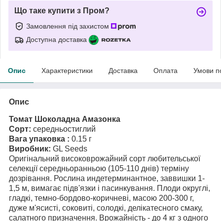
Що таке купити з Пром?
Замовлення під захистом
Доступна доставка
Опис
Характеристики
Доставка
Оплата
Умови п
Опис
Томат Шоколадна Амазонка
Сорт:
середньостиглий
Вага упаковка :
0.15 г
Виробник:
GL Seeds
Оригінальний високоврожайний сорт любительської
селекції середньоранньою (105-110 днів) терміну
дозрівання. Рослина индетерминантное, заввишки 1-
1,5 м, вимагає підв'язки і пасинкування. Плоди округлі,
гладкі, темно-бордово-коричневі, масою 200-300 г,
дуже м'ясисті, соковиті, солодкі, делікатесного смаку,
салатного призначення. Врожайність - до 4 кг з одного