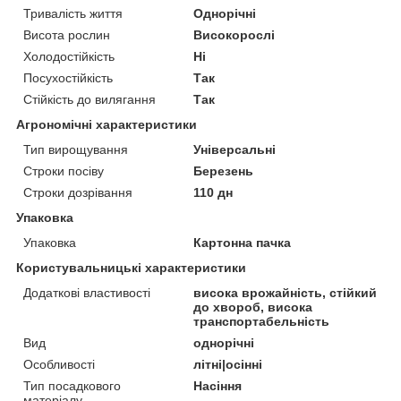
Тривалість життя
Однорічні
Висота рослин
Високорослі
Холодостійкість
Ні
Посухостійкість
Так
Стійкість до вилягання
Так
Агрономічні характеристики
Тип вирощування
Універсальні
Строки посіву
Березень
Строки дозрівання
110 дн
Упаковка
Упаковка
Картонна пачка
Користувальницькі характеристики
Додаткові властивості
висока врожайність, стійкий
до хвороб, висока
транспортабельність
Вид
однорічні
Особливості
літні|осінні
Тип посадкового
Насіння
матеріалу