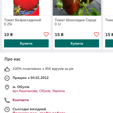
Томат Безрассаднный
Томат Шоколадне Серце
Тома
0.25г
0.1г
10
15
15
₴
₴
Купити
Купити
Про нас
100% позитивних з 456 відгуків за рік
Працює з 04.01.2012
м. Обухів
вул.Каштанова, Обухів, Україна
Контакти
Сьогодні вихідний
Показати весь графік роботи