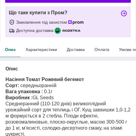
Що таке купити з Пром?
Замовлення під захистом
Доступна доставка
Опис
Характеристики
Доставка
Оплата
Умови п
Опис
Насіння Томат Рожевий бегемот
Сорт:
середньоранній
Вага упаковка :
0.1г
Виробник :
GL Seeds
Cреднеранний (110-120 днів) великоплідний
урожайний сорт для теплиць і ОГ. Кущ заввишки 1,0-1,2
м формується в 2 стебла. Плоди ефектні,
розовомалиновые, плоско-округлые, масою 300-500 г
до 1 кг, м'ясисті, солодко-десертного смаку, на зламі
цукристі.