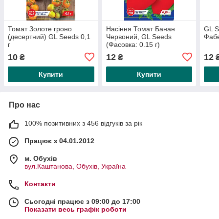
Томат Золоте гроно
Насіння Томат Банан
GL S
(десертний) GL Seeds 0,1
Червоний, GL Seeds
Фабе
г
(Фасовка: 0.15 г)
10
12
12
₴
₴
Купити
Купити
Про нас
100% позитивних з 456 відгуків за рік
Працює з 04.01.2012
м. Обухів
вул.Каштанова, Обухів, Україна
Контакти
Сьогодні працює з 09:00 до 17:00
Показати весь графік роботи