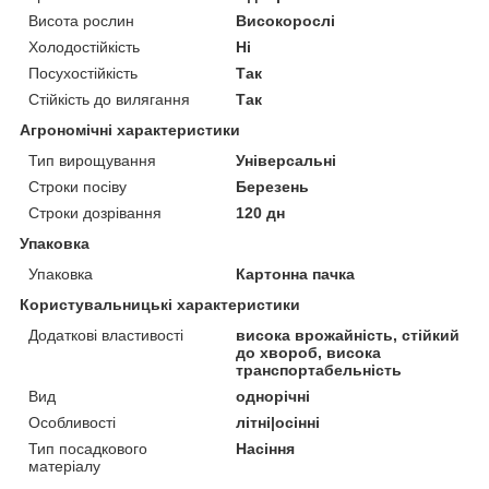
Висота рослин
Високорослі
Холодостійкість
Ні
Посухостійкість
Так
Стійкість до вилягання
Так
Агрономічні характеристики
Тип вирощування
Універсальні
Строки посіву
Березень
Строки дозрівання
120 дн
Упаковка
Упаковка
Картонна пачка
Користувальницькі характеристики
Додаткові властивості
висока врожайність, стійкий
до хвороб, висока
транспортабельність
Вид
однорічні
Особливості
літні|осінні
Тип посадкового
Насіння
матеріалу