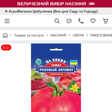
ВЕЛИЧЕЗНИЙ ВИБІР НАСІННЯ ⋙
ᐉ АгроМагазин Цибулинка (Все для Саду та Городу)
Товари та послуги
НАСІННЯ
ОВОЧІ
ПАКЕТОВАНЕ
0.1г