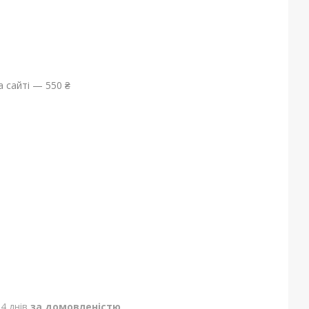
 сайті — 550 ₴
4 днів
за домовленістю