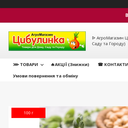
ᐉ АгроМагазин Ц
Саду та Городу)
⋙ ТОВАРИ
🔥АКЦІЇ (Знижки)
☎ КОНТАКТ
Умови повернення та обміну
100 г