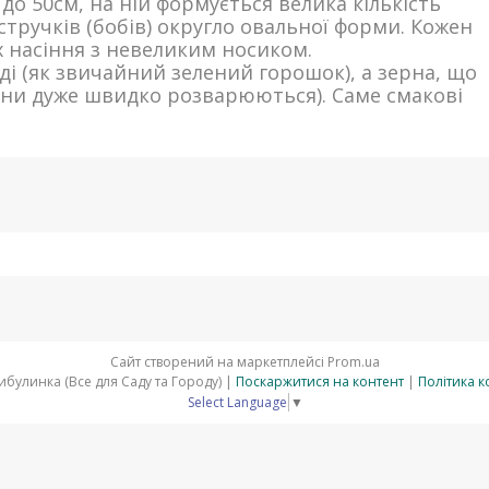
 до 50см, на ній формується велика кількість
стручків (бобів) округло овальної форми. Кожен
их насіння з невеликим носиком.
ді (як звичайний зелений горошок), а зерна, що
они дуже швидко розварюються). Саме смакові
Сайт створений на маркетплейсі
Prom.ua
АгроМагазин Цибулинка (Все для Саду та Городу) |
Поскаржитися на контент
|
Політика к
Select Language
▼