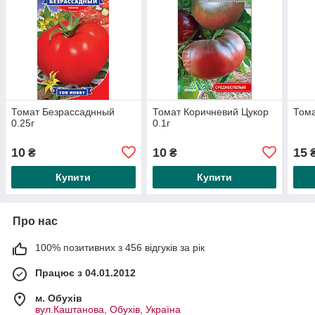
Томат Безрассаднный
Томат Коричневий Цукор
Тома
0.25г
0.1г
10
10
15
₴
₴
Купити
Купити
Про нас
100% позитивних з 456 відгуків за рік
Працює з 04.01.2012
м. Обухів
вул.Каштанова, Обухів, Україна