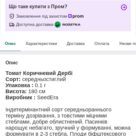
Що таке купити з Пром?
Замовлення під захистом
Доступна доставка
Опис
Характеристики
Доставка
Оплата
Умови п
Опис
Томат Коричневий Дербі
Сорт:
середньостиглий
Упаковка :
0.1 г
Висота:
180 см
Виробник :
SeedEra
Індетермінантний сорт середньораннього
терміну дозрівання, з товстими міцними
стеблами, добре облистнений. Пасинків
нарощує небагато, зручний у формуванні, можна
формувати в 2-3 стебла. Плоди біфштексового