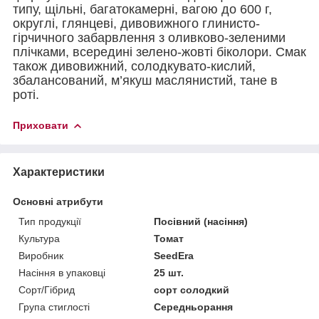
типу, щільні, багатокамерні, вагою до 600 г,
округлі, глянцеві, дивовижного глинисто-
гірчичного забарвлення з оливково-зеленими
плічками, всередині зелено-жовті біколори. Смак
також дивовижний, солодкувато-кислий,
збалансований, м’якуш маслянистий, тане в
роті.
Приховати
Характеристики
Основні атрибути
Тип продукції
Посівний (насіння)
Культура
Томат
Виробник
SeedEra
Насіння в упаковці
25 шт.
Сорт/Гібрид
сорт солодкий
Група стиглості
Середньорання