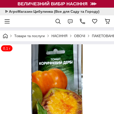
ВЕЛИЧЕЗНИЙ ВИБІР НАСІННЯ ⋙
ᐉ АгроМагазин Цибулинка (Все для Саду та Городу)
Товари та послуги
НАСІННЯ
ОВОЧІ
ПАКЕТОВАНЕ
0,1 г