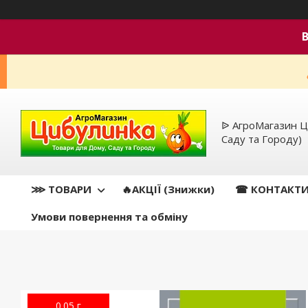
ᐉ АгроМагазин Ц
Саду та Городу)
⋙ ТОВАРИ
🔥АКЦІЇ (Знижки)
☎ КОНТАКТ
Умови повернення та обміну
0.05 г