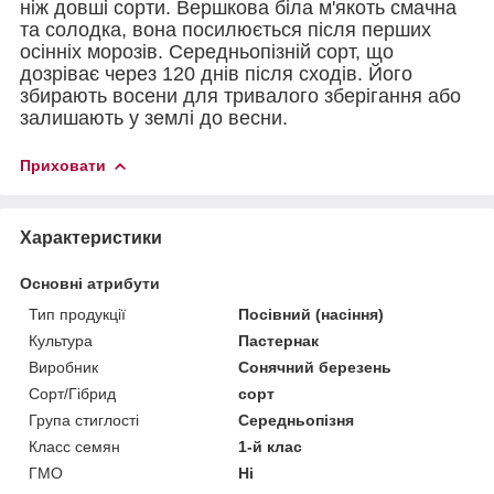
ніж довші сорти. Вершкова біла м'якоть смачна
та солодка, вона посилюється після перших
осінніх морозів. Середньопізній сорт, що
дозріває через 120 днів після сходів. Його
збирають восени для тривалого зберігання або
залишають у землі до весни.
Приховати
Характеристики
Основні атрибути
Тип продукції
Посівний (насіння)
Культура
Пастернак
Виробник
Сонячний березень
Сорт/Гібрид
сорт
Група стиглості
Середньопізня
Класс семян
1-й клас
ГМО
Ні