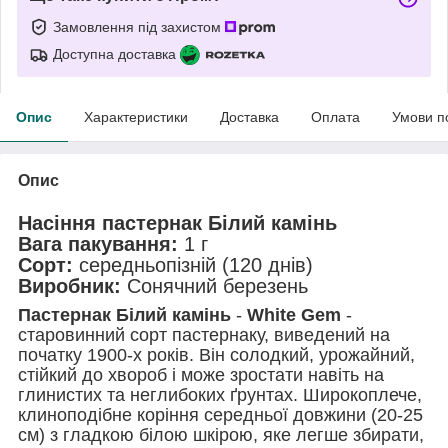
Замовлення під захистом
Доступна доставка
Опис
Характеристики
Доставка
Оплата
Умови п
Опис
Насіння пастернак Білий камінь
Вага пакування:
1 г
Сорт:
середньопізній (120 днів)
Виробник:
Сонячний березень
Пастернак Білий камінь
-
White Gem
-
старовинний сорт пастернаку, виведений на
початку 1900-х років. Він солодкий, урожайний,
стійкий до хвороб і може зростати навіть на
глинистих та неглибоких ґрунтах. Широкоплече,
клиноподібне коріння середньої довжини (20-25
см) з гладкою білою шкірою, яке легше збирати,