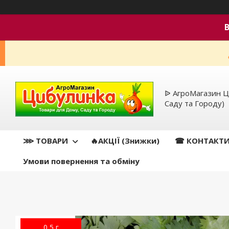
ᐉ АгроМагазин Ц
Саду та Городу)
⋙ ТОВАРИ
🔥АКЦІЇ (Знижки)
☎ КОНТАКТ
Умови повернення та обміну
0,5 г