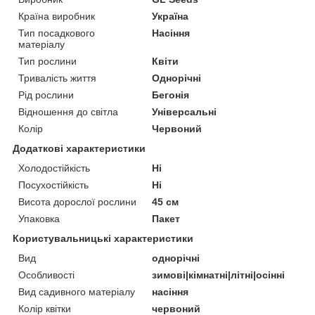
Країна виробник
Україна
Тип посадкового
Насіння
матеріалу
Тип рослини
Квіти
Тривалість життя
Однорічні
Рід рослини
Бегонія
Відношення до світла
Універсальні
Колір
Червоний
Додаткові характеристики
Холодостійкість
Ні
Посухостійкість
Ні
Висота дорослої рослини
45 см
Упаковка
Пакет
Користувальницькі характеристики
Вид
однорічні
Особливості
зимові|кімнатні|літні|осінні
Вид садивного матеріалу
насіння
Колір квітки
червоний