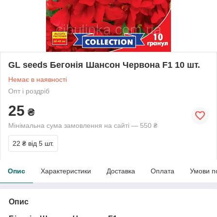
GL seeds Бегонія Шансон Червона F1 10 шт.
Немає в наявності
Опт і роздріб
25
₴
Мінімальна сума замовлення на сайті — 550 ₴
22 ₴
від 5 шт.
Опис
Характеристики
Доставка
Оплата
Умови п
Опис