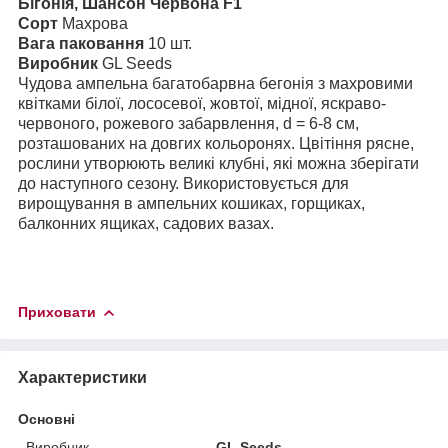
Бігонія, Шансон Червона F1
Сорт
Махрова
Вага паковання
10 шт.
Виробник
GL Seeds
Чудова ампельна багатобарвна бегонія з махровими
квітками білої, лососевої, жовтої, мідної, яскраво-
червоного, рожевого забарвлення, d = 6-8 см,
розташованих на довгих кольоронях. Цвітіння рясне,
рослини утворюють великі клубні, які можна зберігати
до наступного сезону. Використовується для
вирощування в ампельних кошиках, горщиках,
балконних ящиках, садових вазах.
Приховати
Характеристики
Основні
Виробник
GL Seeds