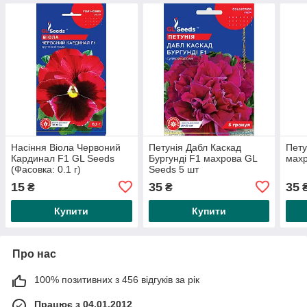
Насіння Віола Червоний
Петунія Дабл Каскад
Пету
Кардинал F1 GL Seeds
Бургунді F1 махрова GL
махр
(Фасовка: 0.1 г)
Seeds 5 шт
15
35
35
₴
₴
Купити
Купити
Про нас
100% позитивних з 456 відгуків за рік
Працює з 04.01.2012