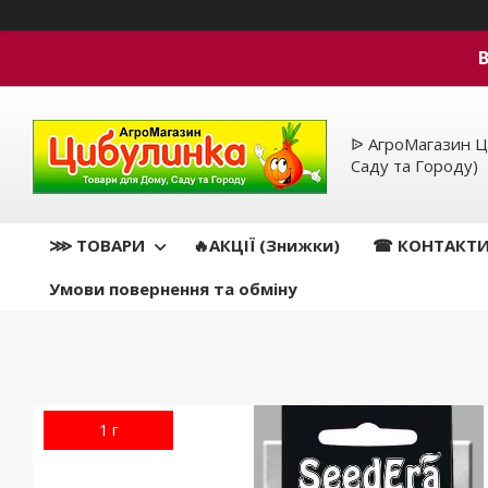
ᐉ АгроМагазин Ц
Саду та Городу)
⋙ ТОВАРИ
🔥АКЦІЇ (Знижки)
☎ КОНТАКТ
Умови повернення та обміну
1 г