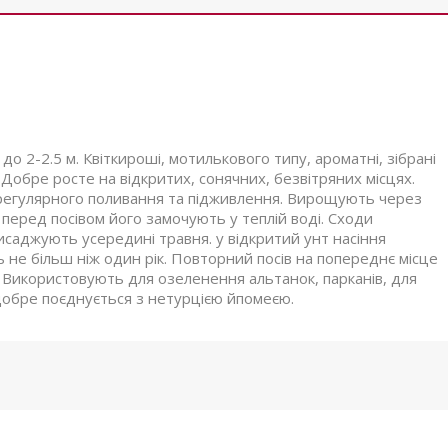
до 2-2.5 м. Квіткироші, мотилькового типу, ароматні, зібрані
. Добре росте на відкритих, сонячних, безвітряних місцях.
 регулярного поливання та підживлення. Вирощують через
 перед посівом його замочують у теплій воді. Сходи
висаджують усередині травня. у відкритий унт насіння
 не більш ніж один рік. Повторний посів на попереднє місце
и. Використовують для озеленення альтанок, парканів, для
 добре поєднується з нетурцією йпомеєю.