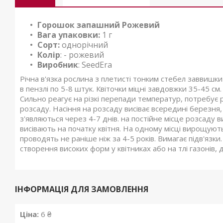
Горошок запашний Рожевий
Вага упаковки:
1 г
Сорт:
однорічний
Колір
: - рожевий
Виробник
: SeedEra
Річна в'язка рослина з плетисті тонким стебел заввишки 
в пензлі по 5-8 штук. Квіточки міцні завдовжки 35-45 см
Сильно реагує на різкі перепади температур, потребує
розсаду. Насіння на розсаду висіває всередині березня,
з'являються через 4-7 днів. на постійне місце розсаду 
висівають на початку квітня. На одному місці вирощують
проводять не раніше ніж за 4-5 років. Вимагає підв'язк
створення високих форм у квітниках або на тлі газонів,
ІНФОРМАЦІЯ ДЛЯ ЗАМОВЛЕННЯ
Ціна:
6 ₴