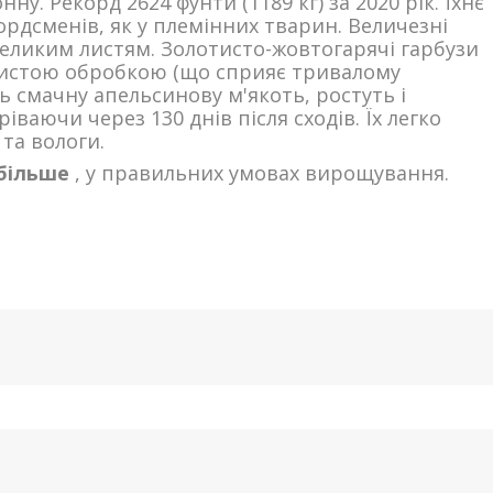
ну. Рекорд 2624 фунти (1189 кг) за 2020 рік. Їхнє
ордсменів, як у племінних тварин. Величезні
великим листям. Золотисто-жовтогарячі гарбузи
бристою обробкою (що сприяє тривалому
ь смачну апельсинову м'якоть, ростуть і
аючи через 130 днів після сходів. Їх легко
та вологи.
 більше
, у правильних умовах вирощування.