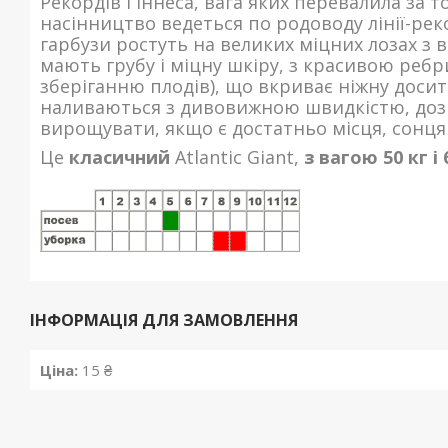
Рекордів Гіннеса, вага яких перевалила за тон
насінництво ведеться по родоводу лінії-рек
гарбузи ростуть на великих міцних лозах з 
мають грубу і міцну шкіру, з красивою ре
зберіганню плодів), що вкриває ніжну досит
наливаються з дивовижною швидкістю, дозрів
вирощувати, якщо є достатньо місця, сонця 
Це
класичний
Atlantic Giant,
з вагою 50 кг і
ІНФОРМАЦІЯ ДЛЯ ЗАМОВЛЕННЯ
Ціна:
15 ₴