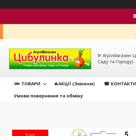
ᐉ АгроМагазин Ц
Саду та Городу)
⋙ ТОВАРИ
🔥АКЦІЇ (Знижки)
☎ КОНТАКТ
Умови повернення та обміну
5 шт