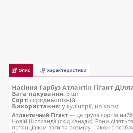
Опис
Характеристики
Насіння Гарбуз Атлантік Гігант Ділла
Вага пакування:
5 шт
Сорт:
середньопізній
Використання:
у кулінарії, на корм
Атлантичний Гігант
— це група сортів найбі
Новій Шотландії (схід Канади). Вони ділятьс
потенціалом ваги та розміру. Також є особл