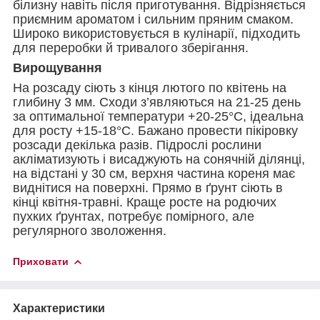
білизну навіть після приготування. Відрізняється
приємним ароматом і сильним пряним смаком.
Широко використовується в кулінарії, підходить
для переробки й тривалого зберігання.
Вирощування
На розсаду сіють з кінця лютого по квітень на
глибину 3 мм. Сходи з’являються на 21-25 день
за оптимальної температури +20-25°С, ідеальна
для росту +15-18°С. Бажано провести пікіровку
розсади декілька разів. Підрослі рослини
акліматизують і висаджують на сонячній ділянці,
на відстані у 30 см, верхня частина кореня має
виднітися на поверхні. Прямо в ґрунт сіють в
кінці квітня-травні. Краще росте на родючих
пухких ґрунтах, потребує помірного, але
регулярного зволоження.
Приховати
Характеристики