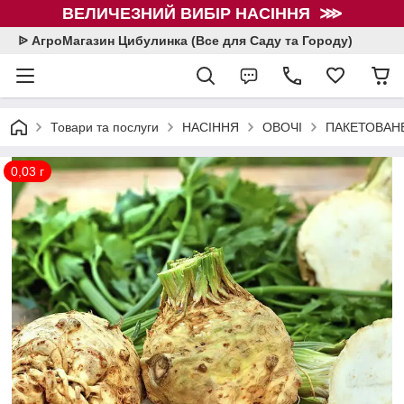
ВЕЛИЧЕЗНИЙ ВИБІР НАСІННЯ ⋙
ᐉ АгроМагазин Цибулинка (Все для Саду та Городу)
Товари та послуги
НАСІННЯ
ОВОЧІ
ПАКЕТОВАНЕ
0,03 г