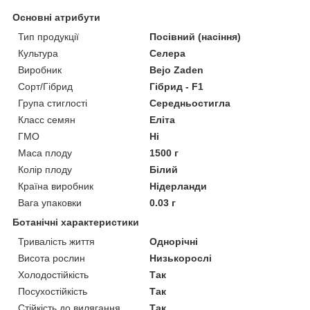
Основні атрибути
Тип продукції
Посівний (насіння)
Культура
Селера
Виробник
Bejo Zaden
Сорт/Гібрид
Гібрид - F1
Група стиглості
Середньостигла
Класс семян
Еліта
ГМО
Ні
Маса плоду
1500 г
Колір плоду
Білий
Країна виробник
Нідерланди
Вага упаковки
0.03 г
Ботанічні характеристики
Тривалість життя
Однорічні
Висота рослин
Низькорослі
Холодостійкість
Так
Посухостійкість
Так
Стійкість до вилягання
Так