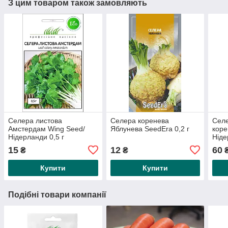
З цим товаром також замовляють
Селера листова
Селера коренева
Сел
Амстердам Wing Seed/
Яблунева SeedEra 0,2 г
коре
Нідерланди 0,5 г
Ніде
15
12
60
₴
₴
Купити
Купити
Подібні товари компанії