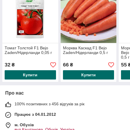
Томат Толстой F1 Bejo
Морква Каскад F1 Bejo
Морк
Zaden/Нідерланди 0,05 г
Zaden/Нідерланди 0,5 г
Bejo
0,5 г
32
66
55
₴
₴
Купити
Купити
Про нас
100% позитивних з 456 відгуків за рік
Працює з 04.01.2012
м. Обухів
вул.Каштанова, Обухів, Україна