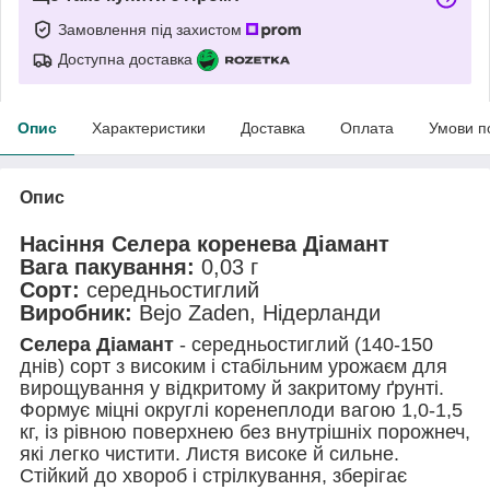
Замовлення під захистом
Доступна доставка
Опис
Характеристики
Доставка
Оплата
Умови п
Опис
Насіння Селера коренева Діамант
Вага пакування:
0,03 г
Сорт:
середньостиглий
Виробник:
Bejo Zaden, Нідерланди
Селера Діамант
- середньостиглий (140-150
днів) сорт з високим і стабільним урожаєм для
вирощування у відкритому й закритому ґрунті.
Формує міцні округлі коренеплоди вагою 1,0-1,5
кг, із рівною поверхнею без внутрішніх порожнеч,
які легко чистити. Листя високе й сильне.
Стійкий до хвороб і стрілкування, зберігає