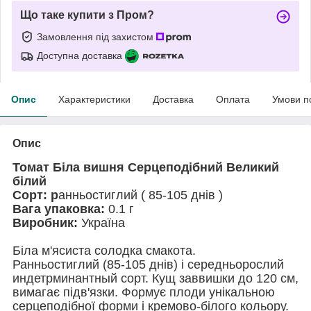
Що таке купити з Пром?
Замовлення під захистом
Доступна доставка
Опис
Характеристики
Доставка
Оплата
Умови п
Опис
Томат Біла вишня Серцеподібний Великий
білий
Сорт: р
анньостиглий ( 85-105 днів )
Вага упаковка:
0.1 г
Виробник:
Україна
Біла м'ясиста солодка смакота.
Ранньостиглий (85-105 днів) і середньорослий
индетрминантный сорт. Кущ заввишки до 120 см,
вимагає підв'язки. Формує плоди унікальною
серцеподібної форми і кремово-білого кольору.