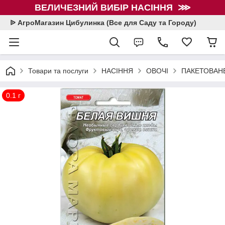
ВЕЛИЧЕЗНИЙ ВИБІР НАСІННЯ ⋙
ᐉ АгроМагазин Цибулинка (Все для Саду та Городу)
Товари та послуги
НАСІННЯ
ОВОЧІ
ПАКЕТОВАНЕ
0.1 г