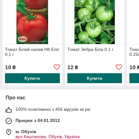
Томат Білий налив НК Еліт
Томат Зебра Біла 0.1 г
Том
0,1 г
0.25
10
12
10
₴
₴
Купити
Купити
Про нас
100% позитивних з 456 відгуків за рік
Працює з 04.01.2012
м. Обухів
вул.Каштанова, Обухів, Україна