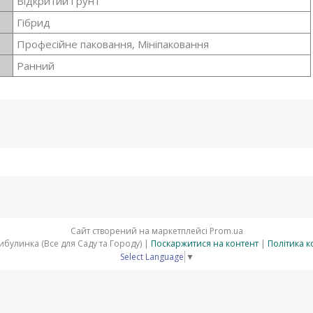
Відкритий ґрунт
Гібрид
Професійне паковання, Мініпаковання
Ранний
Сайт створений на маркетплейсі
Prom.ua
АгроМагазин Цибулинка (Все для Саду та Городу) |
Поскаржитися на контент
|
Політика к
Select Language
▼