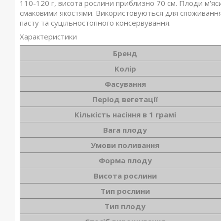
110-120 г, висота рослини приблизно 70 см. Плоди м'яси
смаковими якостями. Використовуються для споживання 
пасту та суцільностопного консервування.
Характеристики
Бренд
Колір
Фасування
Період вегетації
Кількість насіння в 1 грамі
Вага плоду
Умови поливання
Форма плоду
Висота рослини
Тип рослини
Тип плоду