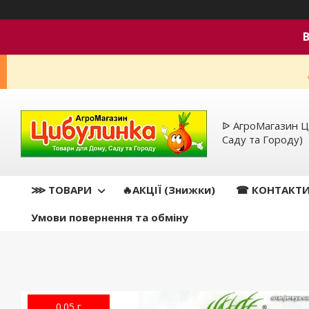
ᐉ АгроМагазин Ц
Саду та Городу)
⋙ ТОВАРИ
🔥АКЦІЇ (Знижки)
☎ КОНТАКТ
Умови повернення та обміну
0.05 г