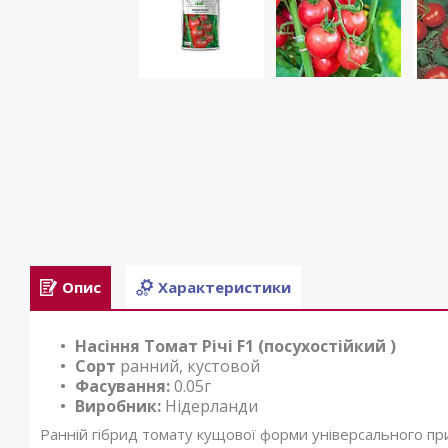
Опис
Характеристики
Насіння Томат Річі F1 (посухостійкий )
Сорт
ранний, кустовой
Фасування:
0.05г
Виробник:
Нідерланди
Ранній гібрид томату кущової форми універсального при