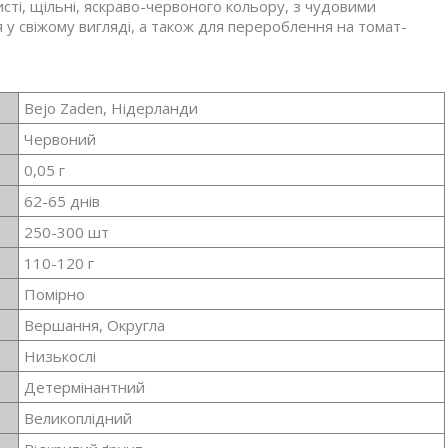
сті, щільні, яскраво-червоного кольору, з чудовими
у свіжому вигляді, а також для перероблення на томат-
Bejo Zaden, Нідерланди
Червоний
0,05 г
62-65 днів
250-300 шт
110-120 г
Помірно
Вершання, Округла
Низькослі
Детермінантний
Великоплідний